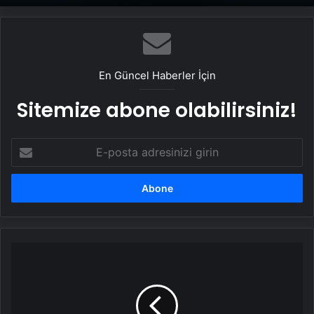
En Güncel Haberler İçin
Sitemize abone olabilirsiniz!
E-
posta
adresinizi
girin
CHP'den
Erdoğan'a
diploma
göndermesi