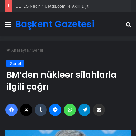
UETDS Nedir ? Uetds.com İle Akıllı Dijital Taşımacılık Yazılımı
Başkent Gazetesi
Menü
A
Anasayfa
/
Genel
Genel
BM’den nükleer silahlarla
ilgili çağrı
Facebook
X
Tumblr
Messenger
WhatsApp
Telegram
Email'den paylaş