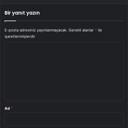
Bir yanıt yazın
E-posta adresiniz yayınlanmayacak.
Gerekli alanlar
*
ile
işaretlenmişlerdir
Y
o
r
u
m
*
Ad
*