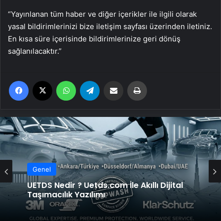
“Yayınlanan tüm haber ve diğer içerikler ile ilgili olarak
yasal bildirimlerinizi bize iletişim sayfası üzerinden iletiniz.
En kısa süre içerisinde bildirimlerinize geri dönüş
sağlanılacaktır.”
Facebook
X
WhatsApp
Telegram
Email'den paylaş
Yaz
Genel
UETDS Nedir ? Uetds.com İle Akıllı Dijital
Taşımacılık Yazılımı