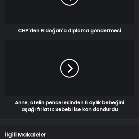
CHP'den Erdoğan'a diploma göndermesi
Anne,
otelin
penceresinden
6
aylık
bebeğini
aşağı
fırlattı:
Sebebi
Anne, otelin penceresinden 6 aylık bebeğini
ise
kan
aşağı fırlattı: Sebebi ise kan dondurdu
dondurdu
İlgili Makaleler