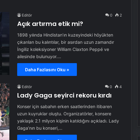
Editör
0
2
Açık artırma etik mi?
1898 yılında Hindistan’ın kuzeyindeki höyükten
çıkarılan bu kalıntılar, bir asırdan uzun zamandır
İngiliz koleksiyoner William Claxton Peppé ve
ailesinde bulunuyor.…
Daha Fazlasını Oku »
Editör
0
4
Lady Gaga seyirci rekoru kırdı
Konser için sabahın erken saatlerinden itibaren
uzun kuyruklar oluştu. Organizatörler, konsere
yaklaşık 2.1 milyon kişinin katıldığını açıkladı. Lady
Gaga’nın bu konseri,…