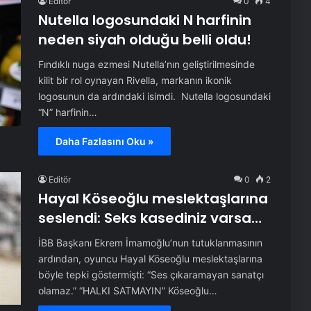
Editör
0
4
Nutella logosundaki N harfinin
neden siyah olduğu belli oldu!
Fındıklı nuga ezmesi Nutella’nın geliştirilmesinde
kilit bir rol oynayan Rivella, markanın ikonik
logosunun da ardındaki isimdi. Nutella logosundaki
“N” harfinin…
Daha Fazlasını Oku »
Editör
0
2
Hayal Köseoğlu meslektaşlarına
seslendi: Seks kasediniz varsa…
İBB Başkanı Ekrem İmamoğlu’nun tutuklanmasının
ardından, oyuncu Hayal Köseoğlu meslektaşlarına
böyle tepki göstermişti: “Ses çıkaramayan sanatçı
olamaz.” “HALKI SATMAYIN” Köseoğlu…