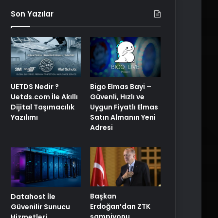
Son Yazılar
UETDS Nedir ?
Bigo Elmas Bayi –
Uetds.com İle Akıllı
Güvenli, Hızlı ve
Dijital Taşımacılık
Uygun Fiyatlı Elmas
Yazılımı
Satın Almanın Yeni
Adresi
Başkan
Datahost İle
Erdoğan’dan ZTK
Güvenilir Sunucu
şampiyonu
Hizmetleri