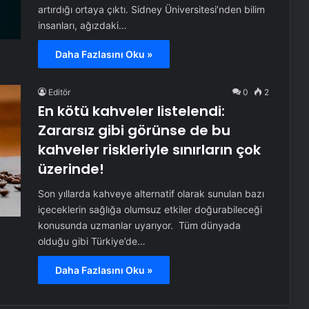
artırdığı ortaya çıktı. Sidney Üniversitesi’nden bilim
insanları, ağızdaki…
Daha Fazlasını Oku »
Editör
0
2
En kötü kahveler listelendi:
Zararsız gibi görünse de bu
kahveler riskleriyle sınırların çok
üzerinde!
Son yıllarda kahveye alternatif olarak sunulan bazı
içeceklerin sağlığa olumsuz etkiler doğurabileceği
konusunda uzmanlar uyarıyor. Tüm dünyada
olduğu gibi Türkiye’de…
Daha Fazlasını Oku »