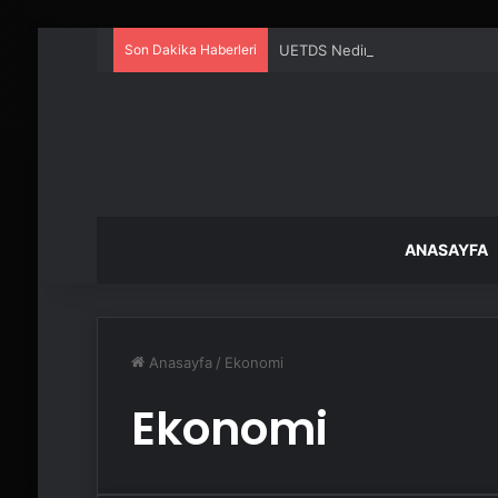
Son Dakika Haberleri
UETDS Nedir ? Uetds.com İle Akıll
ANASAYFA
Anasayfa
/
Ekonomi
Ekonomi