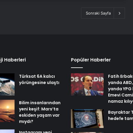
Sonraki Sayfa
ji Haberleri
Popüler Haberler
Türksat 6A kalıcı
Fatih Erbak
yörüngesine ulaştı
yanda ABD,
yanda YPG 
Emevi Cami
namaz kılı
Bilim insanlarından
yeni keşif: Mars’ta
Bayraktar 
eskiden yaşam var
hedefe tam
mıydı?
Instagram yeni