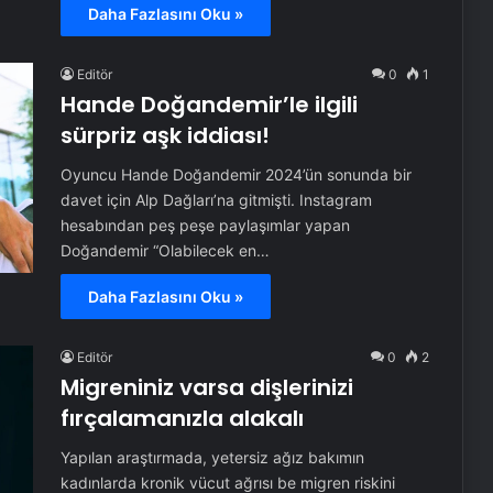
Daha Fazlasını Oku »
Editör
0
1
Hande Doğandemir’le ilgili
sürpriz aşk iddiası!
Oyuncu Hande Doğandemir 2024’ün sonunda bir
davet için Alp Dağları’na gitmişti. Instagram
hesabından peş peşe paylaşımlar yapan
Doğandemir “Olabilecek en…
Daha Fazlasını Oku »
Editör
0
2
Migreniniz varsa dişlerinizi
fırçalamanızla alakalı
Yapılan araştırmada, yetersiz ağız bakımın
kadınlarda kronik vücut ağrısı be migren riskini