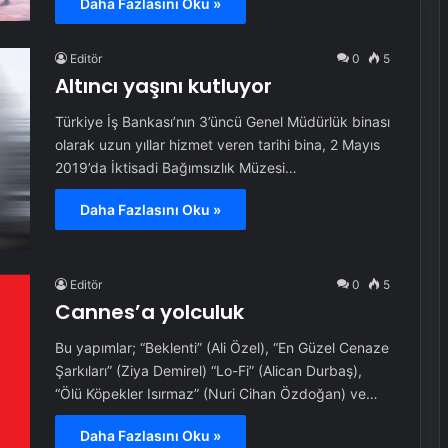
Daha Fazlasını Oku »
Editör
0
5
Altıncı yaşını kutluyor
Türkiye İş Bankası’nın 3’üncü Genel Müdürlük binası
olarak uzun yıllar hizmet veren tarihi bina, 2 Mayıs
2019’da İktisadi Bağımsızlık Müzesi…
Daha Fazlasını Oku »
Editör
0
5
Cannes’a yolculuk
Bu yapımlar; “Beklenti” (Ali Özel), “En Güzel Cenaze
Şarkıları” (Ziya Demirel) “Lo-Fi” (Alican Durbaş),
“Ölü Köpekler Isırmaz” (Nuri Cihan Özdoğan) ve…
Daha Fazlasını Oku »