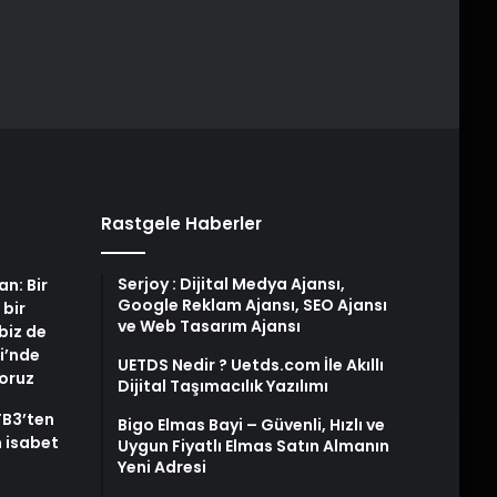
Rastgele Haberler
Serjoy : Dijital Medya Ajansı,
an: Bir
Google Reklam Ajansı, SEO Ajansı
 bir
ve Web Tasarım Ajansı
biz de
i’nde
UETDS Nedir ? Uetds.com İle Akıllı
yoruz
Dijital Taşımacılık Yazılımı
TB3’ten
Bigo Elmas Bayi – Güvenli, Hızlı ve
 isabet
Uygun Fiyatlı Elmas Satın Almanın
Yeni Adresi