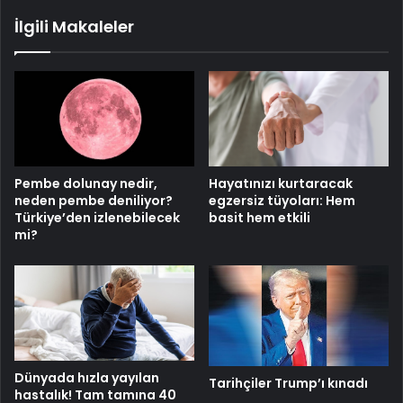
üzerinde!
İlgili Makaleler
Pembe dolunay nedir,
Hayatınızı kurtaracak
neden pembe deniliyor?
egzersiz tüyoları: Hem
Türkiye’den izlenebilecek
basit hem etkili
mi?
Dünyada hızla yayılan
Tarihçiler Trump’ı kınadı
hastalık! Tam tamına 40