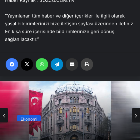
Haber Kaynak : SOZCU.COM.TR
“Yayınlanan tüm haber ve diğer içerikler ile ilgili olarak
yasal bildirimlerinizi bize iletişim sayfası üzerinden iletiniz.
En kısa süre içerisinde bildirimlerinize geri dönüş
sağlanılacaktır.”
Facebook
X
WhatsApp
Telegram
Email'den paylaş
Yaz
Ekonomi
Altıncı yaşını kutluyor