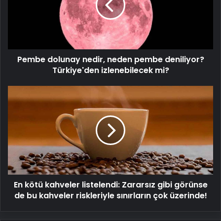
pembe
deniliyor?
Türkiye'den
izlenebilecek
mi?
Pembe dolunay nedir, neden pembe deniliyor?
Türkiye'den izlenebilecek mi?
En
kötü
kahveler
listelendi:
Zararsız
gibi
görünse
de
bu
En kötü kahveler listelendi: Zararsız gibi görünse
kahveler
riskleriyle
de bu kahveler riskleriyle sınırların çok üzerinde!
sınırların
çok