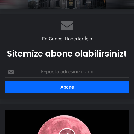
En Güncel Haberler İçin
Sitemize abone olabilirsiniz!
E-
posta
adresinizi
girin
Pembe
dolunay
nedir,
neden