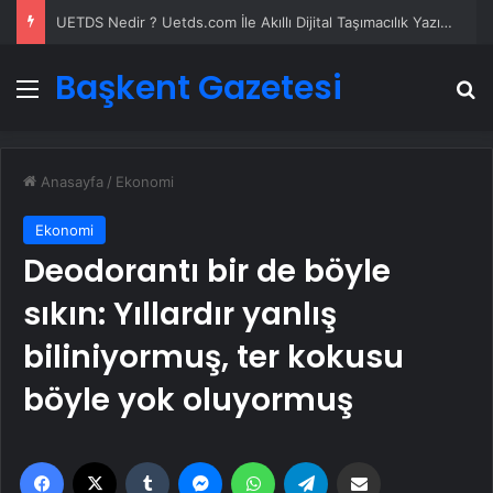
UETDS Nedir ? Uetds.com İle Akıllı Dijital Taşımacılık Yazılımı
Başkent Gazetesi
Menü
A
Anasayfa
/
Ekonomi
Ekonomi
Deodorantı bir de böyle
sıkın: Yıllardır yanlış
biliniyormuş, ter kokusu
böyle yok oluyormuş
Facebook
X
Tumblr
Messenger
WhatsApp
Telegram
Email'den paylaş