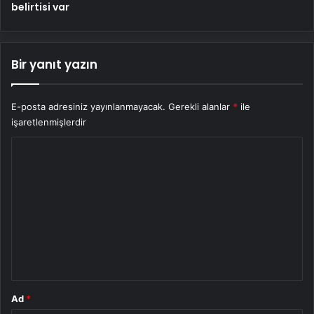
belirtisi var
Bir yanıt yazın
E-posta adresiniz yayınlanmayacak.
Gerekli alanlar
*
ile
işaretlenmişlerdir
Y
o
r
u
m
*
Ad
*