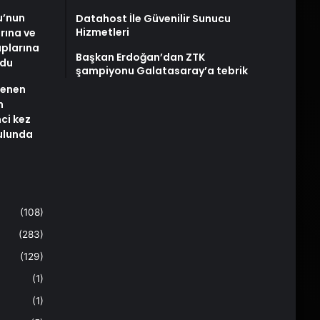
u’nun
Datahost İle Güvenilir Sunucu
Hizmetleri
arına ve
plarına
Başkan Erdoğan’dan ZTK
ldu
şampiyonu Galatasaray’a tebrik
stenen
n
nci kez
rulunda
(108)
(283)
(129)
(1)
(1)