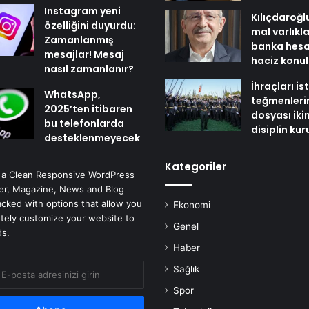
Instagram yeni
Kılıçdaroğl
özelliğini duyurdu:
mal varlıkl
Zamanlanmış
banka hesa
mesajlar! Mesaj
haciz konu
nasıl zamanlanır?
İhraçları i
WhatsApp,
teğmenleri
2025’ten itibaren
dosyası iki
bu telefonlarda
disiplin ku
desteklenmeyecek
Kategoriler
 a Clean Responsive WordPress
r, Magazine, News and Blog
cked with options that allow you
Ekonomi
tely customize your website to
Genel
ds.
Haber
Sağlık
Spor