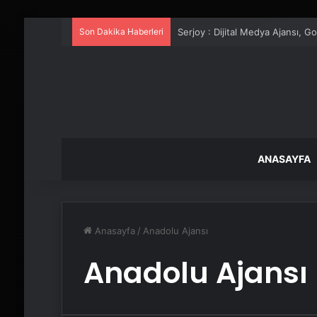
Son Dakika Haberleri
UETDS Nedir ? Uetds.com İle Akıll
ANASAYFA
Anasayfa
/
Anadolu Ajansı
Anadolu Ajansı