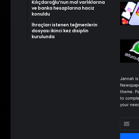
Kılıçdaroğlu’nun mal varlıklarına
ve banka hesaplarına haciz
konuldu
İhraçları istenen teğmenlerin
dosyası ikinci kez disiplin
kurulunda
Jannah is
Newspape
theme. Pa
to comple
your nee
E-
posta
adresinizi