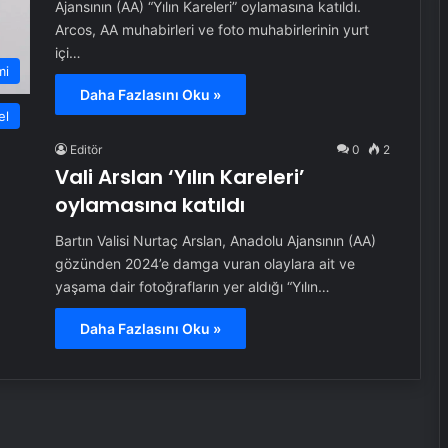
Ajansının (AA) “Yılın Kareleri” oylamasına katıldı.
Arcos, AA muhabirleri ve foto muhabirlerinin yurt
içi…
mi
Daha Fazlasını Oku »
el
Editör
0
2
Vali Arslan ‘Yılın Kareleri’
oylamasına katıldı
Bartın Valisi Nurtaç Arslan, Anadolu Ajansının (AA)
gözünden 2024’e damga vuran olaylara ait ve
yaşama dair fotoğrafların yer aldığı “Yılın…
Daha Fazlasını Oku »