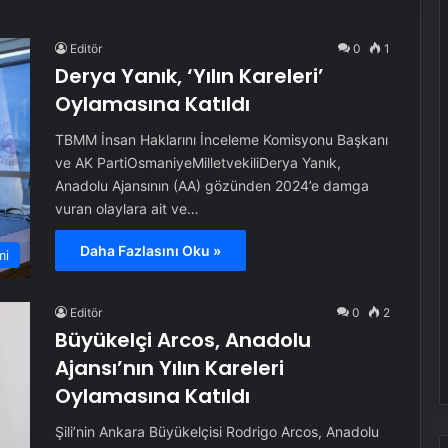
Editör
0
1
Derya Yanık, ‘Yılın Kareleri’
Oylamasına Katıldı
TBMM İnsan Haklarını İnceleme Komisyonu Başkanı
ve AK PartiOsmaniyeMilletvekiliDerya Yanık,
Anadolu Ajansının (AA) gözünden 2024’e damga
vuran olaylara ait ve…
Daha Fazlasını Oku »
mi
Editör
0
2
Büyükelçi Arcos, Anadolu
Ajansı’nın Yılın Kareleri
Oylamasına Katıldı
Şili’nin Ankara Büyükelçisi Rodrigo Arcos, Anadolu