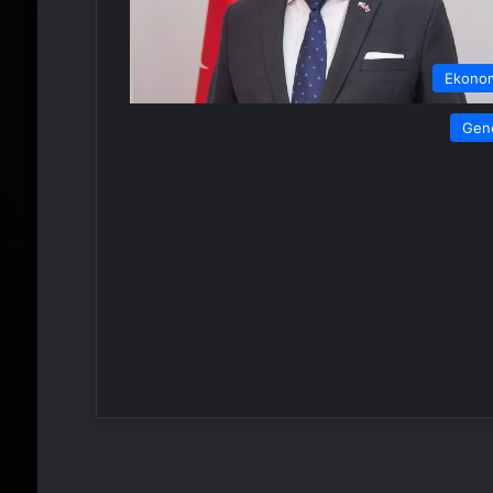
Ekono
Gen