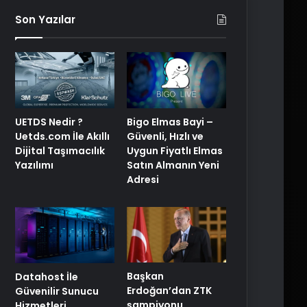
Son Yazılar
UETDS Nedir ?
Bigo Elmas Bayi –
Uetds.com İle Akıllı
Güvenli, Hızlı ve
Dijital Taşımacılık
Uygun Fiyatlı Elmas
Yazılımı
Satın Almanın Yeni
Adresi
Başkan
Datahost İle
Erdoğan’dan ZTK
Güvenilir Sunucu
şampiyonu
Hizmetleri