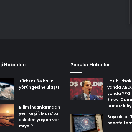
ji Haberleri
Popüler Haberler
Türksat 6A kalıcı
Fatih Erbak
yörüngesine ulaştı
yanda ABD,
yanda YPG 
Emevi Cami
namaz kılı
Bilim insanlarından
yeni keşif: Mars’ta
Bayraktar 
eskiden yaşam var
hedefe tam
mıydı?