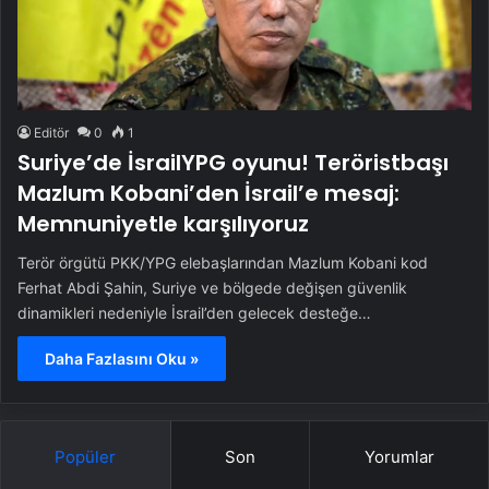
Editör
0
1
Suriye’de İsrailYPG oyunu! Teröristbaşı
Mazlum Kobani’den İsrail’e mesaj:
Memnuniyetle karşılıyoruz
Terör örgütü PKK/YPG elebaşlarından Mazlum Kobani kod
Ferhat Abdi Şahin, Suriye ve bölgede değişen güvenlik
dinamikleri nedeniyle İsrail’den gelecek desteğe…
Daha Fazlasını Oku »
Popüler
Son
Yorumlar