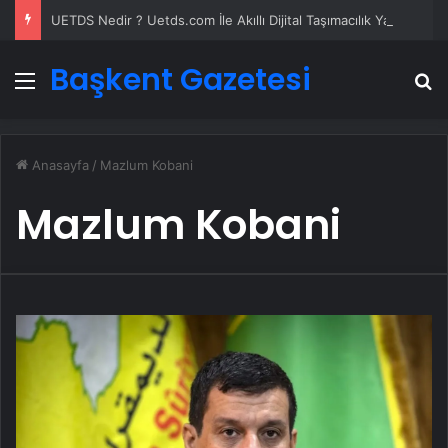
UETDS Nedir ? Uetds.com İle Akıllı Dijital Taşımacılık Yazılımı
Başkent Gazetesi
Menü
A
Anasayfa
/
Mazlum Kobani
Mazlum Kobani