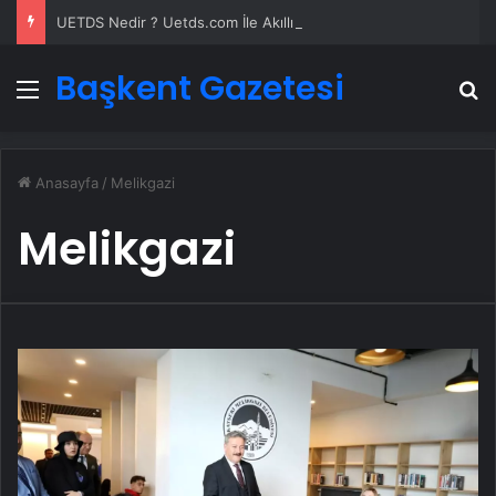
UETDS Nedir ? Uetds.com İle Akıllı Dijital Taşımacılık Yazılımı
Başkent Gazetesi
Menü
A
Anasayfa
/
Melikgazi
Melikgazi