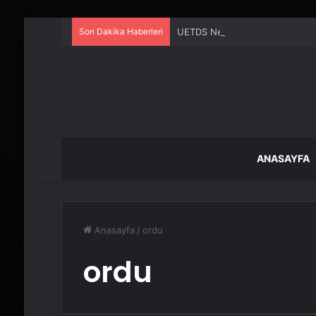
Son Dakika Haberleri
UETDS Nedir ? Uetds.com İle Akıll
ANASAYFA
Anasayfa
/
ordu
ordu