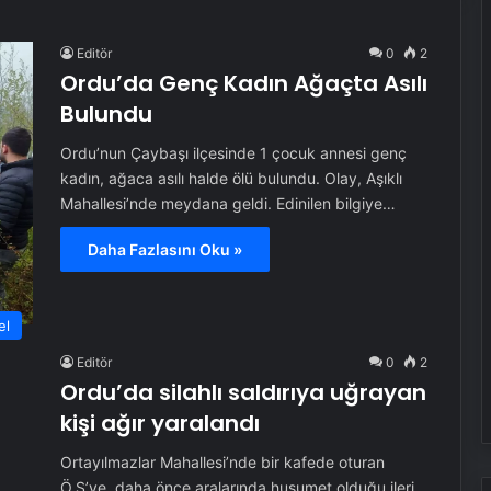
Editör
0
2
Ordu’da Genç Kadın Ağaçta Asılı
Bulundu
Ordu’nun Çaybaşı ilçesinde 1 çocuk annesi genç
kadın, ağaca asılı halde ölü bulundu. Olay, Aşıklı
Mahallesi’nde meydana geldi. Edinilen bilgiye…
Daha Fazlasını Oku »
el
Editör
0
2
Ordu’da silahlı saldırıya uğrayan
kişi ağır yaralandı
Ortayılmazlar Mahallesi’nde bir kafede oturan
Ö.S’ye, daha önce aralarında husumet olduğu ileri