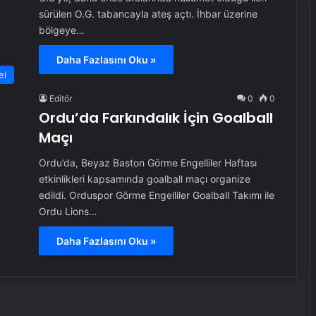
sürülen O.G. tabancayla ateş açtı. İhbar üzerine
bölgeye…
Daha Fazlasını Oku »
el
Editör
0
0
Ordu’da Farkındalık İçin Goalball
Maçı
Ordu’da, Beyaz Baston Görme Engelliler Haftası
etkinlikleri kapsamında goalball maçı organize
edildi. Orduspor Görme Engelliler Goalball Takımı ile
Ordu Lions…
Daha Fazlasını Oku »