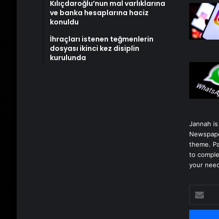
Kılıçdaroğlu’nun mal varlıklarına
ve banka hesaplarına haciz
konuldu
İhraçları istenen teğmenlerin
dosyası ikinci kez disiplin
kurulunda
Jannah is
Newspape
theme. Pa
to comple
your nee
E-
posta
adresinizi