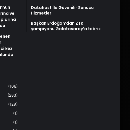
u’nun
Datahost İle Güvenilir Sunucu
Hizmetleri
arına ve
plarına
Başkan Erdoğan’dan ZTK
ldu
şampiyonu Galatasaray’a tebrik
stenen
n
nci kez
rulunda
(108)
(283)
(129)
(1)
(1)