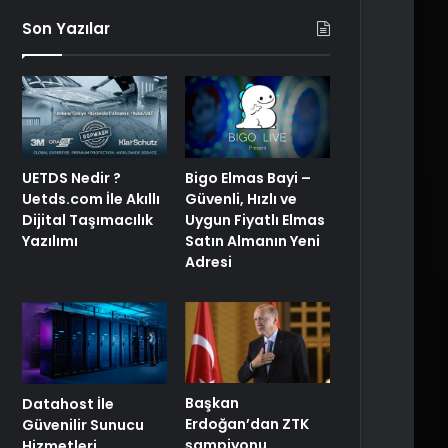
Son Yazılar
UETDS Nedir ?
Bigo Elmas Bayi –
Uetds.com İle Akıllı
Güvenli, Hızlı ve
Dijital Taşımacılık
Uygun Fiyatlı Elmas
Yazılımı
Satın Almanın Yeni
Adresi
Başkan
Datahost İle
Erdoğan’dan ZTK
Güvenilir Sunucu
şampiyonu
Hizmetleri