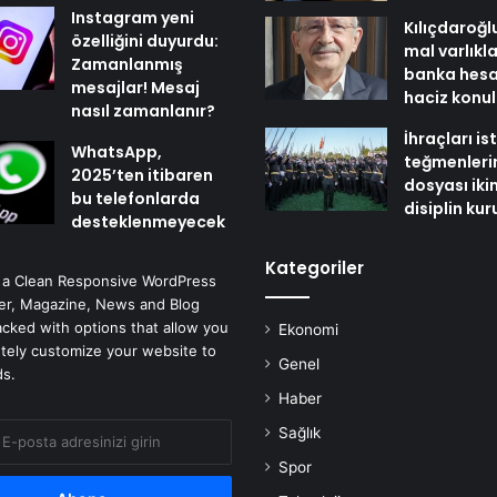
Instagram yeni
Kılıçdaroğl
özelliğini duyurdu:
mal varlıkl
Zamanlanmış
banka hesa
mesajlar! Mesaj
haciz konu
nasıl zamanlanır?
İhraçları i
WhatsApp,
teğmenleri
2025’ten itibaren
dosyası iki
bu telefonlarda
disiplin ku
desteklenmeyecek
Kategoriler
 a Clean Responsive WordPress
r, Magazine, News and Blog
cked with options that allow you
Ekonomi
tely customize your website to
Genel
ds.
Haber
Sağlık
Spor