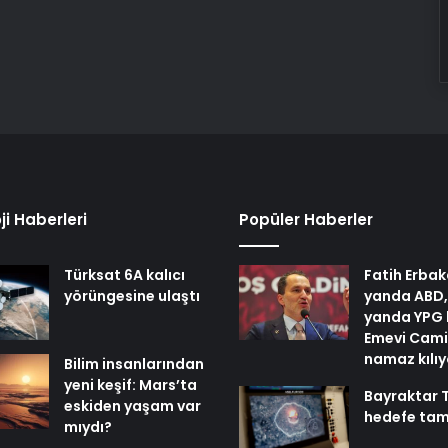
ji Haberleri
Popüler Haberler
Türksat 6A kalıcı
Fatih Erbak
yörüngesine ulaştı
yanda ABD,
yanda YPG 
Emevi Cami
namaz kılı
Bilim insanlarından
yeni keşif: Mars’ta
Bayraktar 
eskiden yaşam var
hedefe tam
mıydı?