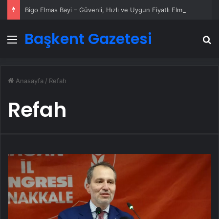
Bigo Elmas Bayi – Güvenli, Hızlı ve Uygun Fiyatlı Elmas Satın Almanın Yeni Adresi
Başkent Gazetesi
Menü
A
Anasayfa
/
Refah
Refah