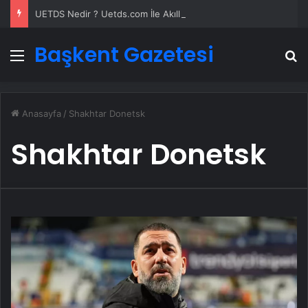
UETDS Nedir ? Uetds.com İle Akıllı Dijital Taşımacılık Yazılımı
Başkent Gazetesi
Menü
A
Anasayfa
/
Shakhtar Donetsk
Shakhtar Donetsk