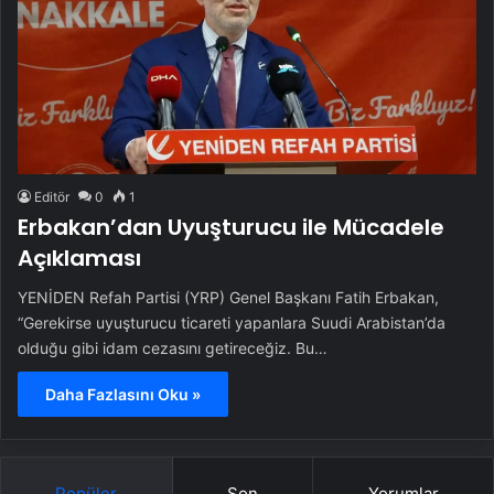
Editör
0
1
Erbakan’dan Uyuşturucu ile Mücadele
Açıklaması
YENİDEN Refah Partisi (YRP) Genel Başkanı Fatih Erbakan,
“Gerekirse uyuşturucu ticareti yapanlara Suudi Arabistan’da
olduğu gibi idam cezasını getireceğiz. Bu…
Daha Fazlasını Oku »
Popüler
Son
Yorumlar