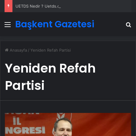
UETDS Nedir ? Uetds.com İle Akıllı Dijital Taşımacılık Yazılımı
Başkent Gazetesi
Menü
A
Anasayfa
/
Yeniden Refah Partisi
Yeniden Refah
Partisi