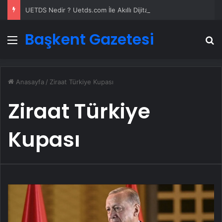
UETDS Nedir ? Uetds.com İle Akıllı Dijital Taşımacılık Yazılımı
Başkent Gazetesi
Menü
A
Anasayfa
/
Ziraat Türkiye Kupası
Ziraat Türkiye
Kupası