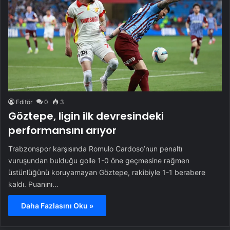
Editör
0
3
Göztepe, ligin ilk devresindeki
performansını arıyor
Trabzonspor karşısında Romulo Cardoso’nun penaltı
vuruşundan bulduğu golle 1-0 öne geçmesine rağmen
üstünlüğünü koruyamayan Göztepe, rakibiyle 1-1 berabere
kaldı. Puanını…
Daha Fazlasını Oku »