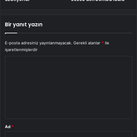
Bir yanıt yazın
E-posta adresiniz yayınlanmayacak.
Gerekli alanlar
*
ile
işaretlenmişlerdir
Y
o
r
u
m
*
Ad
*