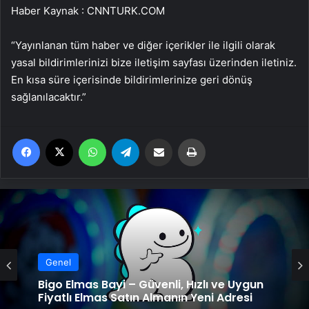
Haber Kaynak : CNNTURK.COM
“Yayınlanan tüm haber ve diğer içerikler ile ilgili olarak
yasal bildirimlerinizi bize iletişim sayfası üzerinden iletiniz.
En kısa süre içerisinde bildirimlerinize geri dönüş
sağlanılacaktır.”
Facebook
X
WhatsApp
Telegram
Email'den paylaş
Yaz
Genel
Bigo Elmas Bayi – Güvenli, Hızlı ve Uygun
Fiyatlı Elmas Satın Almanın Yeni Adresi