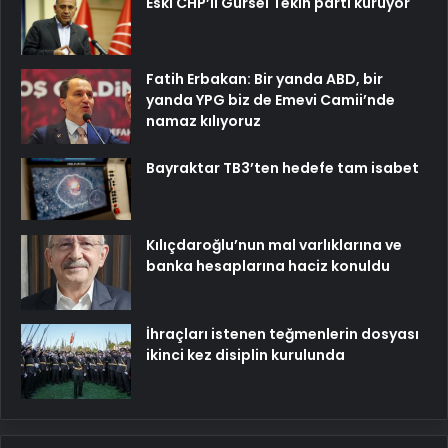
Eski CHP’li Gürsel Tekin parti kuruyor
Fatih Erbakan: Bir yanda ABD, bir
yanda YPG biz de Emevi Camii’nde
namaz kılıyoruz
Bayraktar TB3’ten hedefe tam isabet
Kılıçdaroğlu’nun mal varlıklarına ve
banka hesaplarına haciz konuldu
İhraçları istenen teğmenlerin dosyası
ikinci kez disiplin kurulunda