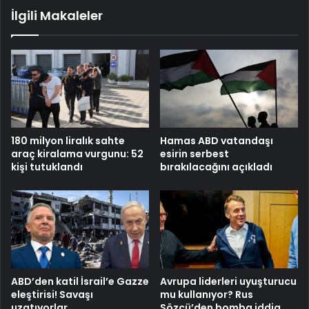
İlgili Makaleler
Hamas ABD vatandaşı
180 milyon liralık sahte
esirin serbest
araç kiralama vurgunu: 52
bırakılacağını açıkladı
kişi tutuklandı
ABD’den katil İsrail’e Gazze
Avrupa liderleri uyuşturucu
eleştirisi! Savaşı
mu kullanıyor? Rus
uzatıyorlar
Sözcü’den bomba iddia