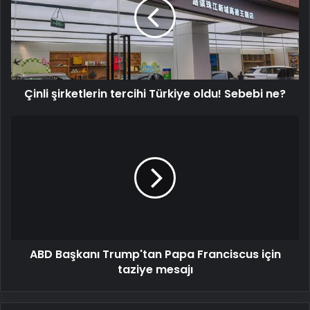
Türkiye
oldu!
Sebebi
ne?
Çinli şirketlerin tercihi Türkiye oldu! Sebebi ne?
ABD
Başkanı
Trump'tan
Papa
Franciscus
için
taziye
mesajı
ABD Başkanı Trump'tan Papa Franciscus için
taziye mesajı