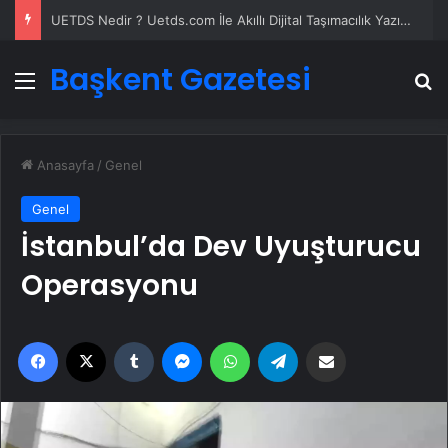
UETDS Nedir ? Uetds.com İle Akıllı Dijital Taşımacılık Yazılımı
Başkent Gazetesi
Menü
A
Anasayfa
/
Genel
Genel
İstanbul’da Dev Uyuşturucu
Operasyonu
Facebook
X
Tumblr
Messenger
WhatsApp
Telegram
Email'den paylaş