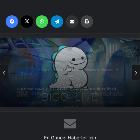
Facebook
X
WhatsApp
Telegram
Email'den paylaş
Yaz
Genel
Bigo Elmas Bayi – Güvenli, Hızlı ve Uygun
Fiyatlı Elmas Satın Almanın Yeni Adresi
En Güncel Haberler İçin