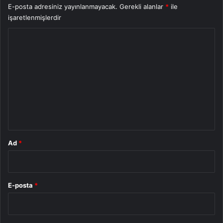
E-posta adresiniz yayınlanmayacak.
Gerekli alanlar
*
ile
işaretlenmişlerdir
Y
o
r
u
m
*
Ad
*
E-posta
*