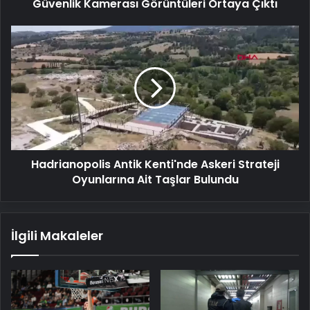
Güvenlik Kamerası Görüntüleri Ortaya Çıktı
Hadrianopolis
Antik
Kenti'nde
Askeri
Strateji
Oyunlarına
Ait
Taşlar
Bulundu
Hadrianopolis Antik Kenti'nde Askeri Strateji
Oyunlarına Ait Taşlar Bulundu
İlgili Makaleler