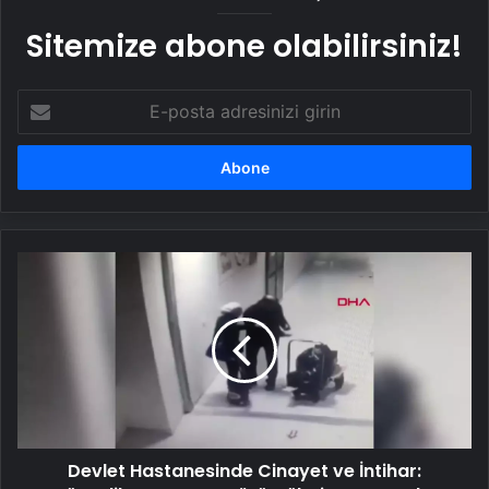
Sitemize abone olabilirsiniz!
E-
posta
adresinizi
girin
Devlet
Hastanesinde
Cinayet
ve
İntihar:
Güvenlik
Kamerası
Görüntüleri
Ortaya
Devlet Hastanesinde Cinayet ve İntihar:
Çıktı