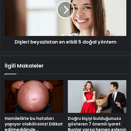
etkili
5
doğal
yöntem
Dişleri beyazlatan en etkili 5 doğal yöntem
İlgili Makaleler
Hamilelikte bu hataları
Doğru kişiyi bulduğunuzu
yapıyor olabilirsiniz! Dikkat
gösteren 7 önemli işaret:
edilmediğinde…
Bunlar varsa hemen evlenin