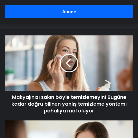
adresinizi
girin
Makyajınızı
sakın
böyle
temizlemeyin!
Bugüne
kadar
doğru
bilinen
yanlış
Makyajınızı sakın böyle temizlemeyin! Bugüne
temizleme
yöntemi
kadar doğru bilinen yanlış temizleme yöntemi
pahalıya
pahalıya mal oluyor
mal
oluyor
Dişleri
beyazlatan
en