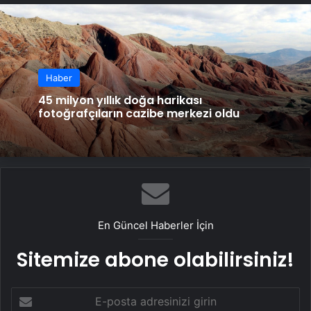
Haber
45 milyon yıllık doğa harikası
fotoğrafçıların cazibe merkezi oldu
En Güncel Haberler İçin
Sitemize abone olabilirsiniz!
E-
posta