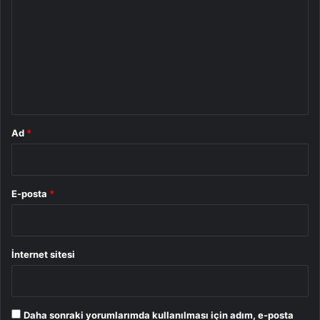
r
u
m
*
Ad
*
E-posta
*
İnternet sitesi
Daha sonraki yorumlarımda kullanılması için adım, e-posta