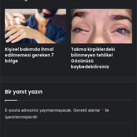
Kişisel bakımda ihmal
Takma kirpiklerdeki
edilmemesi gereken 7
bilinmeyen tehlike!
bölge
Gözünüzü
kaybedebilirsiniz
Bir yanıt yazın
E-posta adresiniz yayınlanmayacak.
Gerekli alanlar
*
ile
işaretlenmişlerdir
Y
o