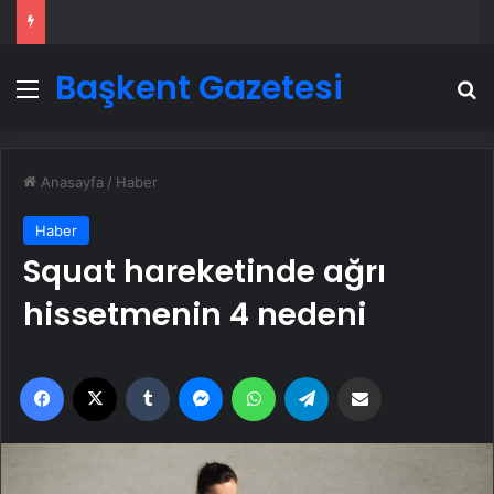
Başkent Gazetesi
Menü
A
Anasayfa
/
Haber
Haber
Squat hareketinde ağrı
hissetmenin 4 nedeni
Facebook
X
Tumblr
Messenger
WhatsApp
Telegram
Email'den paylaş