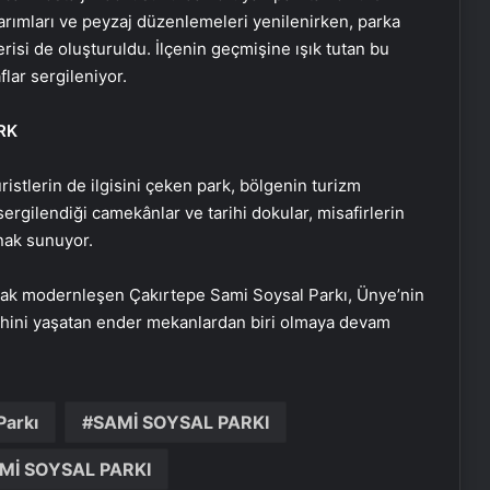
arımları ve peyzaj düzenlemeleri yenilenirken, parka
erisi de oluşturuldu. İlçenin geçmişine ışık tutan bu
lar sergileniyor.
Maltepe metro istasyonunda
reklam panosunu kadının üzerine
RK
düştü
ristlerin de ilgisini çeken park, bölgenin turizm
Bayraktar TB3’ten hedefe tam
sergilendiği camekânlar ve tarihi dokular, misafirlerin
isabet
nak sunuyor.
TCG Anadolu’dan havalanan
ak modernleşen Çakırtepe Sami Soysal Parkı, Ünye’nin
Bayraktar TB3’ten hedefe tam
arihini yaşatan ender mekanlardan biri olmaya devam
isabet
180 milyon liralık sahte araç
kiralama vurgunu: 52 kişi tutuklandı
Parkı
SAMİ SOYSAL PARKI
Mİ SOYSAL PARKI