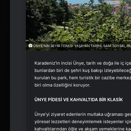
ÜNYE’NİN SEYİR TERASI: YAŞAYAN TARİHİ, SAMİ SOYSAL PA
Karadeniz'in incisi Ünye, tarih ve doğa ile iç i
bunlardan biri de şehri kuş bakışı izleyebilece
kurulan bu park, hem turistik bir cazibe merke
biri olma özelliğini koruyor.
ÜNYE PİDESİ VE KAHVALTIDA BİR KLASİK
Ünye’yi ziyaret edenlerin mutlaka uğraması ge
yöresel lezzetleri deneyimlemek isteyenler iç
kahvaltılarından öğle ve akşam yemeklerine ka