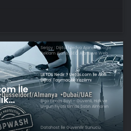
Putin, Hafter’i Kremlin’de Ağırladı
Serjoy : Dijital Medya Ajansı, Google
Reklam Ajansı, SEO Ajansı ve Web
Tasarım Ajansı
UETDS Nedir ? Uetds.com İle Akıllı
Dijital Taşımacılık Yazılımı
Bigo Elmas Bayi – Güvenli, Hızlı ve
Uygun Fiyatlı Elmas Satın Almanın
Yeni Adresi
venli,
ı Elmas
Datahost İle Güvenilir Sunucu
Hizmetleri
dresi
com İle
Başkan Erdoğan’dan ZTK şampiyonu