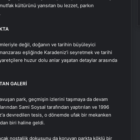
mutfak kültürünü yansıtan bu lezzet, parkın
.
OKTA
eriyle değil, doğanın ve tarihin büyüleyici
manzarası eşliğinde Karadeniz’i seyretmek ve tarihi
aretçilere huzur dolu anlar yaşatan detaylar arasında
ATAN GALERİ
avuşan park, geçmişin izlerini taşımaya da devam
larından Sami Soysal tarafından yaptırılan ve 1996
z'a devredilen tesis, o dönemde ufak bir mekanken
an biri haline geldi.
ak nostaljik dokusunu da koruyan parkta köklü bir