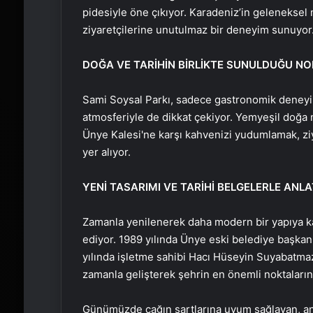
pidesiyle öne çıkıyor. Karadeniz’in geleneksel 
ziyaretçilerine unutulmaz bir deneyim sunuyor
DOĞA VE TARİHİN BİRLİKTE SUNULDUĞU N
Sami Soysal Parkı, sadece gastronomik deneyiml
atmosferiyle de dikkat çekiyor. Yemyeşil doğa 
Ünye Kalesi'ne karşı kahvenizi yudumlamak, ziy
yer alıyor.
YENİ TASARIMI VE TARİHİ BELGELERLE ANL
Zamanla yenilenerek daha modern bir yapıya k
ediyor. 1989 yılında Ünye eski belediye başkan
yılında işletme sahibi Hacı Hüseyin Suyabatma
zamanla gelişterek şehrin en önemli noktalarınd
Günümüzde çağın şartlarına uyum sağlayan, anc