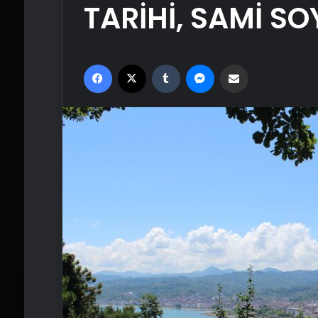
TARİHİ, SAMİ SO
Facebook
X
Tumblr
Messenger
Email'den paylaş