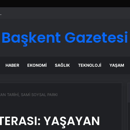
ı Dijital Taşımacılık Yazılımı
Başkent Gazetesi
HABER
EKONOMI
SAĞLIK
TEKNOLOJI
YAŞAM
AN TARİHİ, SAMİ SOYSAL PARKI
 TERASI: YAŞAYAN