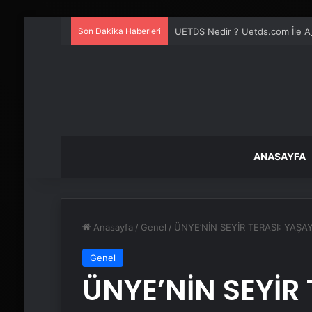
Son Dakika Haberleri
UETDS Nedir ? Uetds.com İle Akıll
ANASAYFA
Anasayfa
/
Genel
/
ÜNYE’NİN SEYİR TERASI: YAŞAY
Genel
ÜNYE’NİN SEYİR