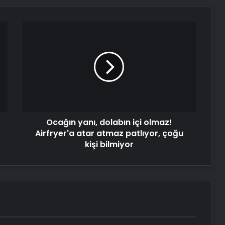
Ocağın
Serjoy : Dijital Medya Ajansı, Google
yanı,
Reklam Ajansı, SEO Ajansı ve Web
dolabın
Tasarım Ajansı
içi
olmaz!
UETDS Nedir ? Uetds.com İle Akıllı
Airfryer'a
Dijital Taşımacılık Yazılımı
atar
atmaz
patlıyor,
Bigo Elmas Bayi – Güvenli, Hızlı ve
Ocağın yanı, dolabın içi olmaz!
çoğu
Uygun Fiyatlı Elmas Satın Almanın
kişi
Airfryer'a atar atmaz patlıyor, çoğu
Yeni Adresi
bilmiyor
kişi bilmiyor
Datahost İle Güvenilir Sunucu
Hizmetleri
Başkan Erdoğan’dan ZTK şampiyonu
Galatasaray’a tebrik