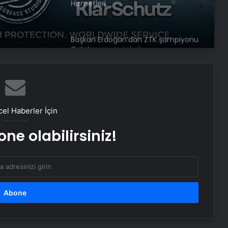
Galatasaray’a tebrik
lık
Maltepe metro istasyonunda
reklam panosunu kadının üzerine
düştü
Bayraktar TB3’ten hedefe tam
isabet
el Haberler İçin
TCG Anadolu’dan havalanan
ne olabilirsiniz!
Bayraktar TB3’ten hedefe tam
isabet
180 milyon liralık sahte araç
kiralama vurgunu: 52 kişi tutuklandı
Putin, Hafter’i Kremlin’de Ağırladı