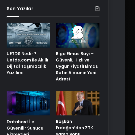
Son Yazılar
Bigo Elmas Bayi –
UETDS Nedir ?
Güvenli, Hızlı ve
Uetds.com İle Akıllı
Uygun Fiyatlı Elmas
Dijital Taşımacılık
Satın Almanın Yeni
Yazılımı
Adresi
Başkan
Datahost İle
Erdoğan’dan ZTK
Güvenilir Sunucu
şampiyonu
Hizmetleri