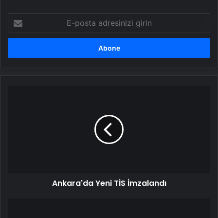
E-
posta
adresinizi
girin
Ankara'da
Yeni
TİS
İmzalandı
Ankara'da Yeni TİS İmzalandı
Amasya'da
şehit