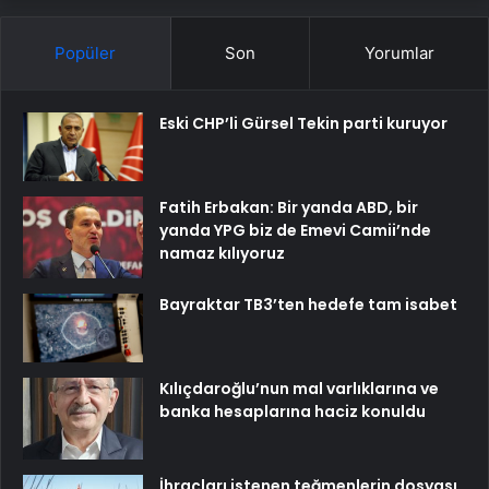
Popüler
Son
Yorumlar
Eski CHP’li Gürsel Tekin parti kuruyor
Fatih Erbakan: Bir yanda ABD, bir
yanda YPG biz de Emevi Camii’nde
namaz kılıyoruz
Bayraktar TB3’ten hedefe tam isabet
Kılıçdaroğlu’nun mal varlıklarına ve
banka hesaplarına haciz konuldu
İhraçları istenen teğmenlerin dosyası