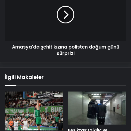
kızına
polisten
doğum
günü
sürprizi
Amasya'da şehit kızına polisten doğum günü
sürprizi
İlgili Makaleler
Beşiktaş’ta kılıç ve