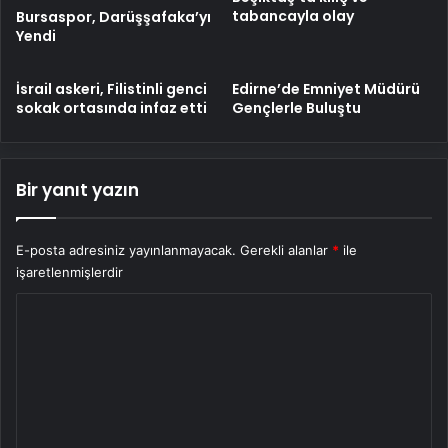
tabancayla olay
Bursaspor, Darüşşafaka’yı
Yendi
İsrail askeri, Filistinli genci
Edirne’de Emniyet Müdürü
sokak ortasında infaz etti
Gençlerle Buluştu
Bir yanıt yazın
E-posta adresiniz yayınlanmayacak.
Gerekli alanlar
*
ile
işaretlenmişlerdir
Y
o
r
u
m