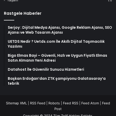
Yaşam
(1)
Rastgele Haberler
Serjoy : Dijital Medya Ajansı, Google Reklam Ajansı, SEO
Ajansı ve Web Tasarım Ajansı
UETDS Nedir ? Uetds.com İle Akıllı Dijital Taşımacılık
Yazılımı
Bigo Elmas Bayi – Güvenli, Hızlı ve Uygun Fiyatlı Elmas
Satın Almanın Yeni Adresi
Datahost İle Güvenilir Sunucu Hizmetleri
Başkan Erdoğan’dan ZTK şampiyonu Galatasaray’a
tebrik
Sitemap XML
|
RSS Feed
|
Robots
|
Feed RSS
|
Feed Atom
|
Feed
Post
Copyright © 2024 Tüm Telif Hakları Saklıdır.