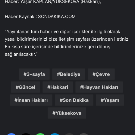
Haber: Yaşar KAPLAN/YÜKSEKOVA (Hakkari),
Haber Kaynak : SONDAKIKA.COM
“Yayınlanan tüm haber ve diğer içerikler ile ilgili olarak
yasal bildirimlerinizi bize iletişim sayfası üzerinden iletiniz.
En kısa süre içerisinde bildirimlerinize geri dönüş
sağlanılacaktır.”
3-sayfa
Belediye
Çevre
Güncel
Hakkari
Hayvan Hakları
İnsan Hakları
Son Dakika
Yaşam
Yüksekova
Facebook
X
WhatsApp
Telegram
Email'den paylaş
Yaz