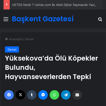
UETDS Nedir ? Uetds.com İle Akıllı Dijital Taşımacılık Yazılımı
Başkent Gazetesi
Menü
A
Anasayfa
/
Genel
Genel
Yüksekova’da Ölü Köpekler
Bulundu,
Hayvanseverlerden Tepki
Facebook
X
Tumblr
Messenger
WhatsApp
Telegram
Email'den paylaş