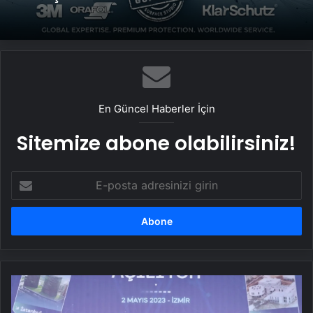
Bigo Elmas Bayi – Güvenli, Hızlı ve Uygun
Fiyatlı Elmas Satın Almanın Yeni Adresi
En Güncel Haberler İçin
Sitemize abone olabilirsiniz!
E-
posta
adresinizi
girin
Mega
Teknoloji
Koridoru