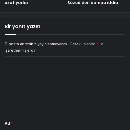
uzatıyorlar
Sözcü’den bomba iddia
Bir yanıt yazın
E-posta adresiniz yayınlanmayacak.
Gerekli alanlar
*
ile
işaretlenmişlerdir
Y
o
r
u
m
*
Ad
*