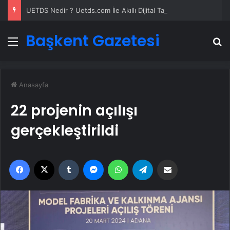
UETDS Nedir ? Uetds.com İle Akıllı Dijital Taşımacılık Yazılımı
Başkent Gazetesi
Menü
A
Anasayfa
22 projenin açılışı
gerçekleştirildi
Facebook
X
Tumblr
Messenger
WhatsApp
Telegram
Email'den paylaş