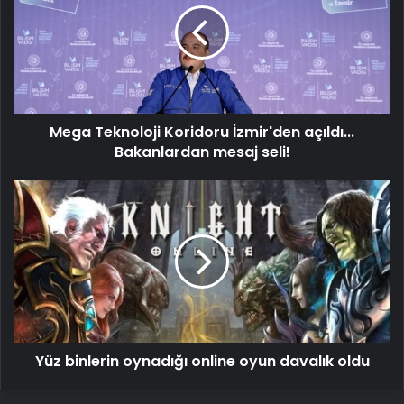
İzmir'den
açıldı...
Bakanlardan
mesaj
seli!
Mega Teknoloji Koridoru İzmir'den açıldı...
Bakanlardan mesaj seli!
Yüz
binlerin
oynadığı
online
oyun
davalık
oldu
Yüz binlerin oynadığı online oyun davalık oldu