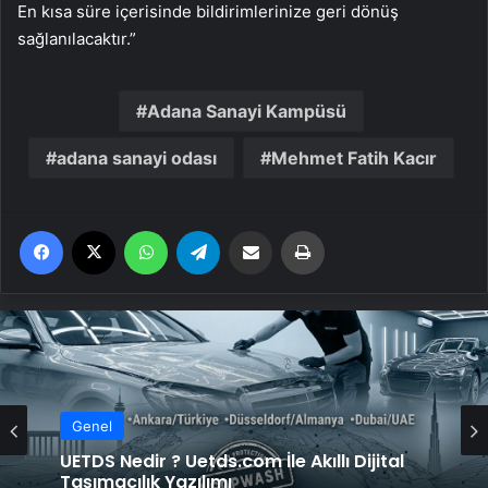
En kısa süre içerisinde bildirimlerinize geri dönüş
sağlanılacaktır.”
Adana Sanayi Kampüsü
adana sanayi odası
Mehmet Fatih Kacır
Facebook
X
WhatsApp
Telegram
Email'den paylaş
Yaz
Genel
UETDS Nedir ? Uetds.com İle Akıllı Dijital
Genel
Taşımacılık Yazılımı