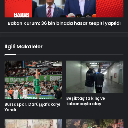
tespiti
yapıldı
Bakan Kurum: 36 bin binada hasar tespiti yapıldı
İlgili Makaleler
Beşiktaş’ta kılıç ve
tabancayla olay
Bursaspor, Darüşşafaka’yı
Yendi