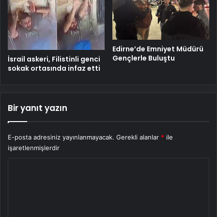
Edirne’de Emniyet Müdürü
Gençlerle Buluştu
İsrail askeri, Filistinli genci
sokak ortasında infaz etti
Bir yanıt yazın
E-posta adresiniz yayınlanmayacak.
Gerekli alanlar
*
ile
işaretlenmişlerdir
Y
o
r
u