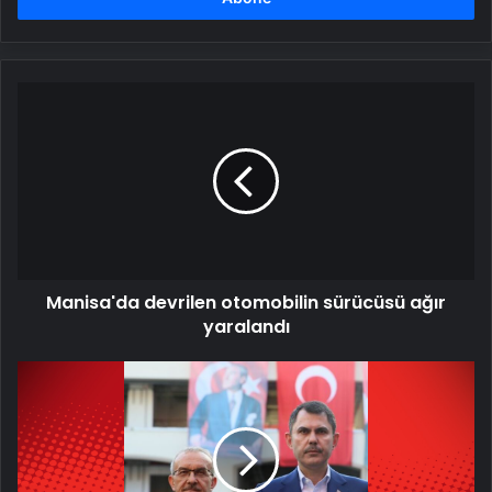
Manisa'da
devrilen
otomobilin
sürücüsü
ağır
yaralandı
Manisa'da devrilen otomobilin sürücüsü ağır
yaralandı
Bakan
Kurum:
36
bin
binada
hasar