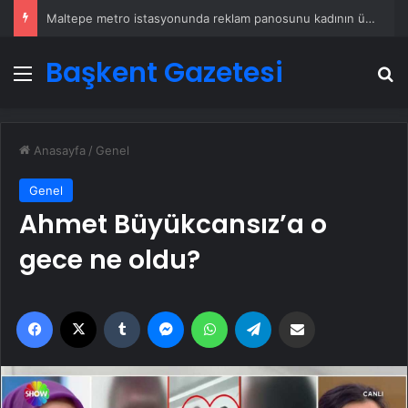
Maltepe metro istasyonunda reklam panosunu kadının üzerine düştü
Başkent Gazetesi
Menü
A
Anasayfa
/
Genel
Genel
Ahmet Büyükcansız’a o
gece ne oldu?
Facebook
X
Tumblr
Messenger
WhatsApp
Telegram
Email'den paylaş