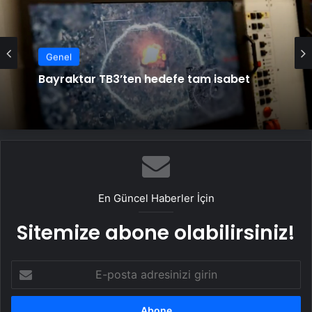
Genel
Bayraktar TB3’ten hedefe tam isabet
En Güncel Haberler İçin
Sitemize abone olabilirsiniz!
E-
posta
adresinizi
girin