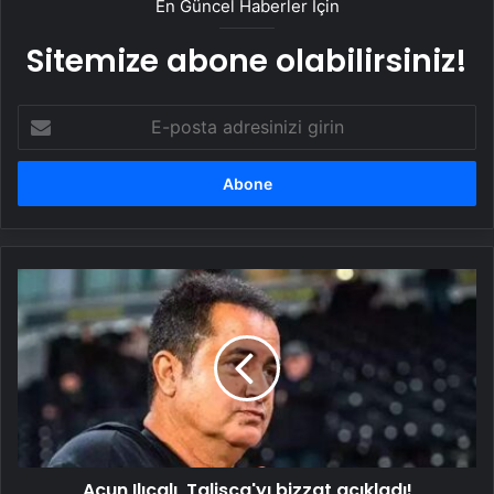
En Güncel Haberler İçin
Sitemize abone olabilirsiniz!
E-
posta
adresinizi
girin
Acun
Ilıcalı,
Talisca'yı
bizzat
açıkladı!
Fenerbahçe
taraftarına
transfer
müjdesi,
Acun Ilıcalı, Talisca'yı bizzat açıkladı!
Galatasaray