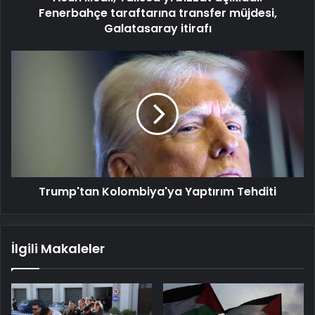
itirafı
Fenerbahçe taraftarına transfer müjdesi,
Galatasaray itirafı
Trump'tan
Kolombiya'ya
Yaptırım
Tehditi
Trump'tan Kolombiya'ya Yaptırım Tehditi
İlgili Makaleler