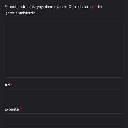
E-posta adresiniz yayınlanmayacak.
Gerekli alanlar
*
ile
işaretlenmişlerdir
Y
o
r
u
m
*
Ad
*
E-posta
*