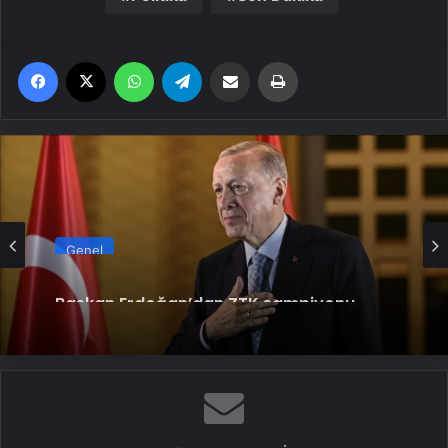
Facebook
X
WhatsApp
Telegram
Email'den paylaş
Yaz
Genel
Başkan Erdoğan’dan ZTK şampiyonu
Galatasaray’a tebrik