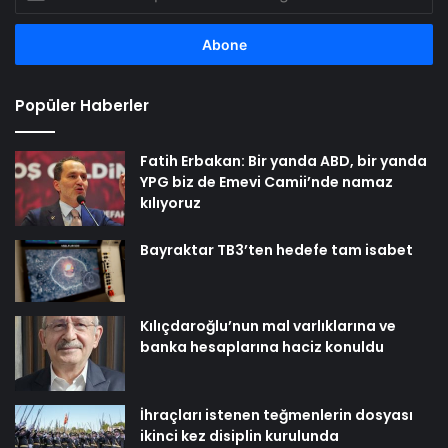
posta
adresinizi
girin
Popüler Haberler
Fatih Erbakan: Bir yanda ABD, bir yanda
YPG biz de Emevi Camii’nde namaz
kılıyoruz
Bayraktar TB3’ten hedefe tam isabet
Kılıçdaroğlu’nun mal varlıklarına ve
banka hesaplarına haciz konuldu
İhraçları istenen teğmenlerin dosyası
ikinci kez disiplin kurulunda