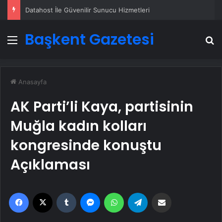
Datahost İle Güvenilir Sunucu Hizmetleri
Başkent Gazetesi
Menü
A
Anasayfa
AK Parti’li Kaya, partisinin
Muğla kadın kolları
kongresinde konuştu
Açıklaması
Facebook
X
Tumblr
Messenger
WhatsApp
Telegram
Email'den paylaş