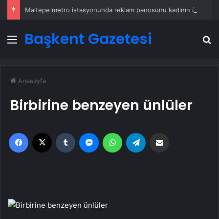
Maltepe metro istasyonunda reklam panosunu kadının üzerine düştü
Başkent Gazetesi
Menü
A
Anasayfa
Birbirine benzeyen ünlüler
Facebook
X
Tumblr
Messenger
WhatsApp
Telegram
Email'den paylaş