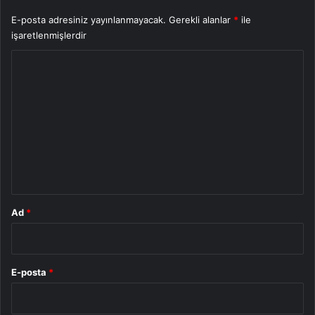
E-posta adresiniz yayınlanmayacak.
Gerekli alanlar
*
ile
işaretlenmişlerdir
Y
o
r
u
m
*
Ad
*
E-posta
*