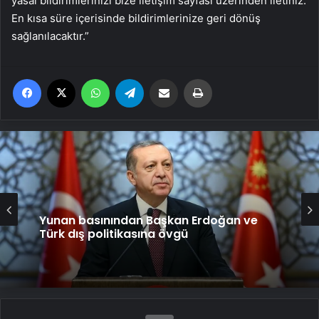
yasal bildirimlerinizi bize iletişim sayfası üzerinden iletiniz.
En kısa süre içerisinde bildirimlerinize geri dönüş
sağlanılacaktır.”
Facebook
X
WhatsApp
Telegram
Email'den paylaş
Yaz
Yunan basınından Başkan Erdoğan ve
Türk dış politikasına övgü