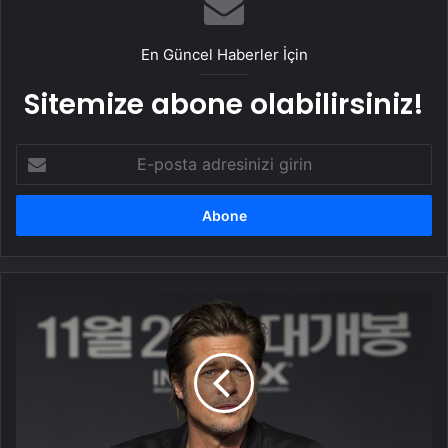
En Güncel Haberler İçin
Sitemize abone olabilirsiniz!
E-
posta
adresinizi
girin
Brad
Pitt'e
yönelik
suçlamalar
düşürüldü