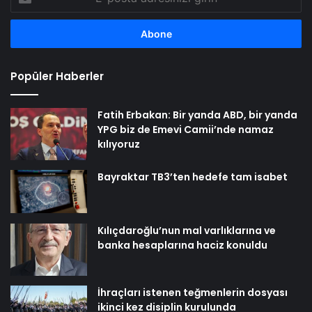
posta
adresinizi
girin
Popüler Haberler
Fatih Erbakan: Bir yanda ABD, bir yanda
YPG biz de Emevi Camii’nde namaz
kılıyoruz
Bayraktar TB3’ten hedefe tam isabet
Kılıçdaroğlu’nun mal varlıklarına ve
banka hesaplarına haciz konuldu
İhraçları istenen teğmenlerin dosyası
ikinci kez disiplin kurulunda