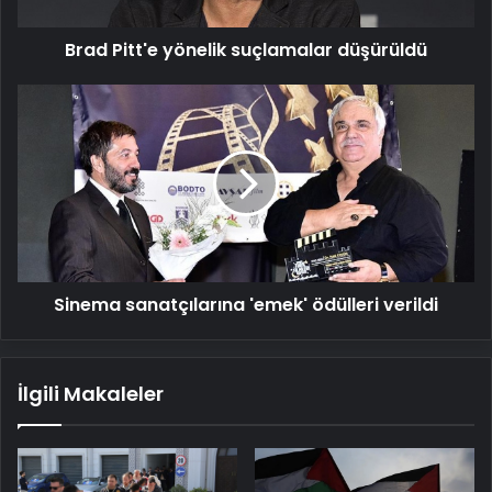
Brad Pitt'e yönelik suçlamalar düşürüldü
Sinema
sanatçılarına
'emek'
ödülleri
verildi
Sinema sanatçılarına 'emek' ödülleri verildi
İlgili Makaleler