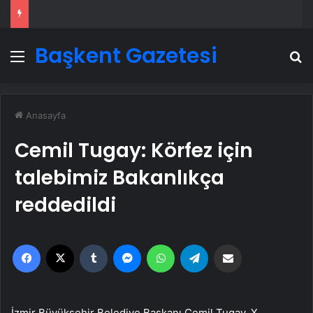
Başkent Gazetesi
Menü
A
Anasayfa
Cemil Tugay: Körfez için
talebimiz Bakanlıkça
reddedildi
Facebook
X
Tumblr
Messenger
WhatsApp
Telegram
Email'den paylaş
İzmir Büyükşehir Belediye Başkanı Cemil Tugay, X