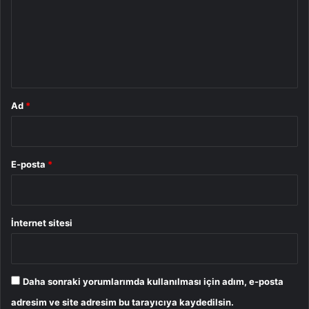
u
m
*
Ad
*
E-posta
*
İnternet sitesi
Daha sonraki yorumlarımda kullanılması için adım, e-posta
adresim ve site adresim bu tarayıcıya kaydedilsin.