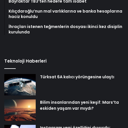
Bayraktar TB3’ten hedefe tam isabet
Kılıçdaroğlu’nun mal varlıklarına ve banka hesaplarına
haciz konuldu
İhraçları istenen teğmenlerin dosyası ikinci kez disiplin
kurulunda
Teknoloji Haberleri
Türksat 6A kalıcı yörüngesine ulaştı
Bilim insanlarından yeni keşif: Mars’ta
eskiden yaşam var mıydı?
Instagram yeni özelliğini duyurdu: