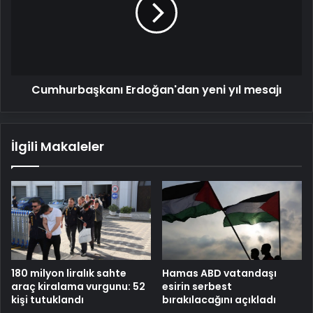
yıl
mesajı
Cumhurbaşkanı Erdoğan'dan yeni yıl mesajı
İlgili Makaleler
Hamas ABD vatandaşı
180 milyon liralık sahte
esirin serbest
araç kiralama vurgunu: 52
bırakılacağını açıkladı
kişi tutuklandı