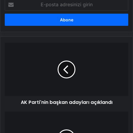
E-
posta
adresinizi
girin
AK
Parti'nin
başkan
adayları
açıklandı
AK Parti'nin başkan adayları açıklandı
Cumhurbaşkanı
Erdoğan'dan
yeni