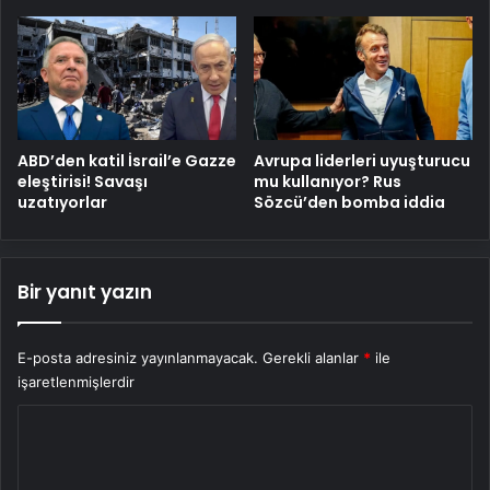
ABD’den katil İsrail’e Gazze
Avrupa liderleri uyuşturucu
eleştirisi! Savaşı
mu kullanıyor? Rus
uzatıyorlar
Sözcü’den bomba iddia
Bir yanıt yazın
E-posta adresiniz yayınlanmayacak.
Gerekli alanlar
*
ile
işaretlenmişlerdir
Y
o
r