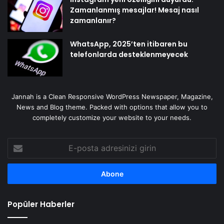
Zamanlanmış mesajlar! Mesaj nasıl
zamanlanır?
WhatsApp, 2025’ten itibaren bu
telefonlarda desteklenmeyecek
Jannah is a Clean Responsive WordPress Newspaper, Magazine,
News and Blog theme. Packed with options that allow you to
completely customize your website to your needs.
E-
posta
adresinizi
girin
Popüler Haberler