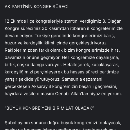
AK PARTİ’NİN KONGRE SÜRECİ
12 Ekim’de ilçe kongreleriyle startını verdiğimiz 8. Olağan
Kongre sürecimiz 30 Kasım’dan itibaren il kongrelerimizle
devam ediyor. Türkiye genelinde kongrelerimizi barış,
huzur ve kardeşlik iklimi içinde gerçekleştiriyoruz.
Rakiplerimizden farklı olarak bizim kongrelerimizde hırs,
davamızın önüne geçmiyor. Her kongremize dayanışma,
birlik, coşku damga vuruyor. Helalleşerek, kucaklaşarak,
kardeşliğimizi perçinleyerek bu hassas süreci partimize
yarışır şekilde yürütüyoruz. Samsunla eşzamanlı
gerçekleşen Aksaray il kongremizin başarılı geçmesini,
hayırlara vesile olmasını Cenabı Allah’tan niyaz ediyorum.
“BÜYÜK KONGRE YENİ BİR MİLAT OLACAK”
Şubat ayının sonuna doğru büyük kongremizi toplayacak,
coşku ve heyecan içinde yenilenerek, tazelenerek çok