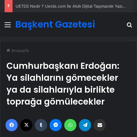
UETDS Nedir ? Uetds.com İle Akıllı Dijital Taşımacılık Yazılımı
Başkent Gazetesi
Menü
A
Anasayfa
Cumhurbaşkanı Erdoğan:
Ya silahlarını gömecekler
ya da silahlarıyla birlikte
toprağa gömülecekler
Facebook
X
Tumblr
Messenger
WhatsApp
Telegram
Email'den paylaş