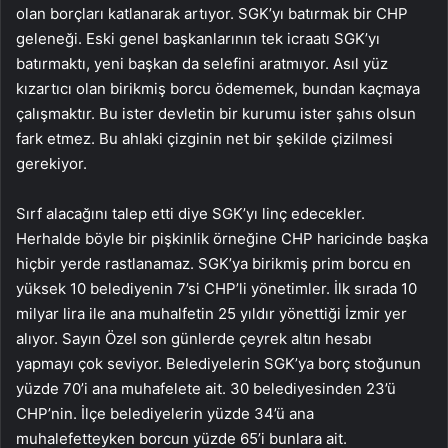
olan borçları katlanarak artıyor. SGK’yı batırmak bir CHP
geleneği. Eski genel başkanlarının tek icraatı SGK’yı
batırmaktı, yeni başkan da selefini aratmıyor. Asıl yüz
kızartıcı olan birikmiş borcu ödememek, bundan kaçmaya
çalışmaktır. Bu ister devletin bir kurumu ister şahıs olsun
fark etmez. Bu ahlaki çizginin net bir şekilde çizilmesi
gerekiyor.
Sırf alacağını talep etti diye SGK’yı linç edecekler.
Herhalde böyle bir pişkinlik örneğine CHP haricinde başka
hiçbir yerde rastlanamaz. SGK’ya birikmiş prim borcu en
yüksek 10 belediyenin 7’si CHP’li yönetimler. İlk sırada 10
milyar lira ile ana muhalfetin 25 yıldır yönettiği İzmir yer
alıyor. Sayın Özel son günlerde çeyrek altın hesabı
yapmayı çok seviyor. Belediyelerin SGK’ya borç stoğunun
yüzde 70’i ana muhafelete ait. 30 belediyesinden 23’ü
CHP’nin. İlçe belediyelerin yüzde 34’ü ana
muhalefetteyken borcun yüzde 65’i bunlara ait.