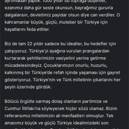
ayrılmadan yaptık. 1000 yıldır bu toprağa düşenler,
ezanımız daha gür sesle okunsun, bayrağımız gururla
dalgalansın, devletimiz payidar olsun diye can verdiler. O
kahramanlar büyük, güçlü, muteber bir Türkiye için
hayatlarını feda ettiler.
Biz de tam 22 yıldır sadece bu idealler, bu hedefler için
çalışıyoruz. Türkiye’yi ayağına vurulan prangalardan
kurtararak şehitlerimizin vasiyetini yerine getirme
mücadelesindeyiz. Çocuklarımızın onurlu, huzurlu,
kalkınmış bir Türkiye’de refah içinde yaşaması için gayret
gösteriyoruz. Türkiye’nin ve Türk milletinin çıkarlarını her
şeyin üzerinde gördük.
Bölücü örgütle sarmaş dolaş olanların partimize ve
Cumhur İttifakı’na söyleyecek hiçbir sözü olamaz. Bizim
referansımız milletimizin ali menfaatleri olmuştur. Tek
amacımız büyük ve güçlü Türkiye idealimizdeki son