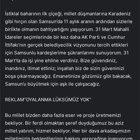
İstiklal baharının ilk çiçeği, millet düşmanlarına Karadeniz
gibi hırçın olan Samsun’da 11 aylık aranın ardından sizlerle
birlikte olmanın bahtiyarlığını yaşıyorum. 31 Mart Mahalli
İdareler seçimlerinde bir kez daha AK Parti ve Cumhur
İttifakı’nın gerçek belediyecilik vizyonunu tercih ettikleri
için Samsunlu kardeşlerime şükranlarımı sunuyorum. 31
Mart’ta da işi yine ehline verdiniz. Bize güvendiniz,
inandınız, itimat ettiniz; inşallah biz de sizin güveninizi
boşa çıkarmayacağız. Emanetinize gözümüz gibi bakacak,
Samsun’u büyütmek için aşk ile çalışacağız.
REKLAM
“OYALANMA LÜKSÜMÜZ YOK”
Bu millet bizden daha fazla eser ve proje üretmemizi
bekliyor. Bir ferdi olmaktan şeref duyduğumuz bu aziz
millet yatırım, hizmet bekliyor. Her bir dava arkadaşımızın
milletimizin beklentilerinin hakkını vereceğine inanıyorum.