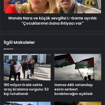
Gante
ayrıldı:
"Çocuklarımın
Wanda Nara ve küçük sevgilisi L-Gante ayrıldı:
bana
ihtiyacı
"Çocuklarımın bana ihtiyacı var"
var"
İlgili Makaleler
Hamas ABD vatandaşı
180 milyon liralık sahte
esirin serbest
araç kiralama vurgunu: 52
bırakılacağını açıkladı
kişi tutuklandı