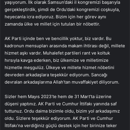
yaşıyorum. İlk olarak Samsun’daki il kongremizi başarıyla
gerçekleştirdik, şimdi de Ordu’daki kongremizi coşkuyla,
heyecanla icra ediyoruz. Bizim için her görev aynı
zamanda ülke ve millet için tutulan bir nöbettir.
AK Parti içinde ben ve bencillik yoktur, biz vardır. Bu
kadronun mensupları arasında makam ihtirası değil, millete
hizmet aşkı vardır. Muhalefet partileri rant ve koltuk
hırsıyla kavga ederken, biz ülkemize ve milletimize
hizmetle meşgulüz. Ülkeye ve millete hizmet nöbetini
devreden arkadaşlara teşekkür ediyorum. Sancağı
devralan arkadaşlarıma Allah’tan muvaffakiyet diliyorum.
Sizler hem Mayıs 2023’te hem de 31 Mart’ta üzerine
düşeni yaptınız. AK Parti ve Cumhur İttifakı yanında saf
tuttunuz. Ordu daima bizimle oldu, bizim yol arkadaşımız
oldu. Sizlere teşekkür ediyorum. AK Parti ve Cumhur
İttifakı’na verdiğiniz güçlü destek için her birinize teker