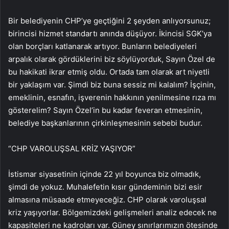
Bir belediyenin CHP’ye geçtiğini 2 şeyden anlıyorsunuz;
birincisi hizmet standartı anında düşüyor. İkincisi SGK’ya
olan borçları katlanarak artıyor. Bunların belediyeleri
arpalık olarak gördüklerini biz söylüyorduk, Sayın Özel de
bu hakikati ikrar etmiş oldu. Ortada tam olarak art niyetli
bir yaklaşım var. Şimdi biz buna sessiz mi kalalım? İşçinin,
emeklinin, esnafın, işverenin hakkının yenilmesine rıza mı
gösterelim? Sayın Özel’in bu kadar feveran etmesinin,
belediye başkanlarının çirkinleşmesinin sebebi budur.
“CHP VAROLUŞSAL KRİZ YAŞIYOR”
İstismar siyasetinin içinde 22 yıl boyunca biz olmadık,
şimdi de yokuz. Muhalefetin kısır gündeminin bizi esir
almasına müsaade etmeyeceğiz. CHP olarak varoluşsal
kriz yaşıyorlar. Bölgemizdeki gelişmeleri analiz edecek ne
kapasiteleri ne kadroları var. Güney sınırlarımızın ötesinde