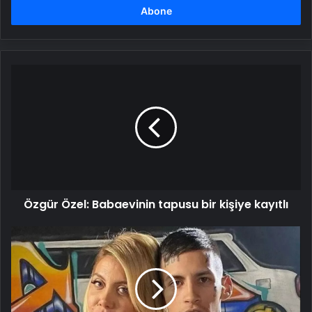
girin
Özgür
Özel:
Babaevinin
tapusu
bir
kişiye
kayıtlı
Özgür Özel: Babaevinin tapusu bir kişiye kayıtlı
Wanda
Nara
ve
küçük
sevgilisi
L-