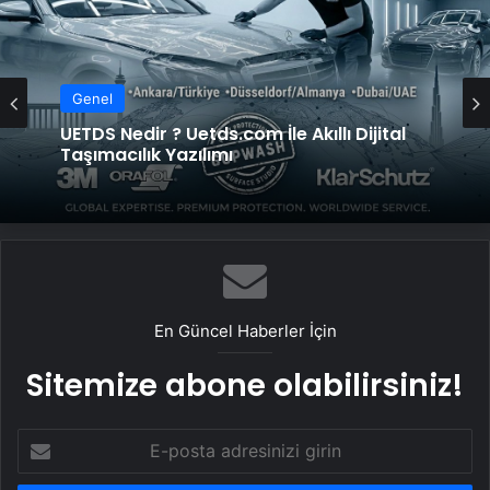
Genel
Bigo Elmas Bayi – Güvenli, Hızlı ve Uygun
Genel
Fiyatlı Elmas Satın Almanın Yeni Adresi
UETDS Nedir ? Uetds.com İle Akıllı Dijital
Taşımacılık Yazılımı
En Güncel Haberler İçin
Sitemize abone olabilirsiniz!
E-
posta
adresinizi