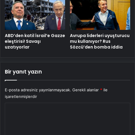
ABD’den katil İsrail’e Gazze
Avrupa liderleri uyuşturucu
eleştirisi! Savaşı
mu kullanıyor? Rus
uzatıyorlar
Sözcü’den bomba iddia
Bir yanıt yazın
E-posta adresiniz yayınlanmayacak.
Gerekli alanlar
*
ile
işaretlenmişlerdir
Y
o
r
u