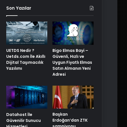
Son Yazılar
Bigo Elmas Bayi –
UETDS Nedir ?
Güvenli, Hızlı ve
Uetds.com İle Akıllı
Uygun Fiyatlı Elmas
Dijital Taşımacılık
Satın Almanın Yeni
Yazılımı
Adresi
Başkan
Datahost İle
Erdoğan’dan ZTK
Güvenilir Sunucu
şampiyonu
Hizmetleri