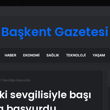
ı Dijital Taşımacılık Yazılımı
Başkent Gazetesi
HABER
EKONOMI
SAĞLIK
TEKNOLOJI
YAŞAM
te! Savcılığa başvurdu
ki sevgilisiyle başı
ğa başvurdu