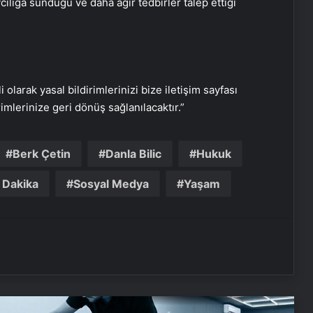
avcılığa sunduğu ve daha ağır tedbirler talep ettiği
Yunan basınından Başkan Erdoğan
ve Türk dış politikasına övgü
Maltepe metro istasyonunda
reklam panosunu kadının üzerine
i olarak yasal bildirimlerinizi bize iletişim sayfası
düştü
rimlerinize geri dönüş sağlanılacaktır.”
Bayraktar TB3’ten hedefe tam
isabet
Berk Çetin
Danla Bilic
Hukuk
 Dakika
Sosyal Medya
Yaşam
TCG Anadolu’dan havalanan
Bayraktar TB3’ten hedefe tam
isabet
Serjoy : Dijital Medya Ajansı, Google
Reklam Ajansı, SEO Ajansı ve Web
Tasarım Ajansı