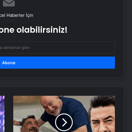
Yunan basınından Başkan Erdoğan
ve Türk dış politikasına övgü
el Haberler İçin
ne olabilirsiniz!
Maltepe metro istasyonunda
reklam panosunu kadının üzerine
düştü
Bayraktar TB3’ten hedefe tam
isabet
TCG Anadolu’dan havalanan
Bayraktar TB3’ten hedefe tam
isabet
Celil
Nalçakan
ameliyat
Serjoy : Dijital Medya Ajansı, Google
masasına
Reklam Ajansı, SEO Ajansı ve Web
yattı!
Tasarım Ajansı
Operasyon