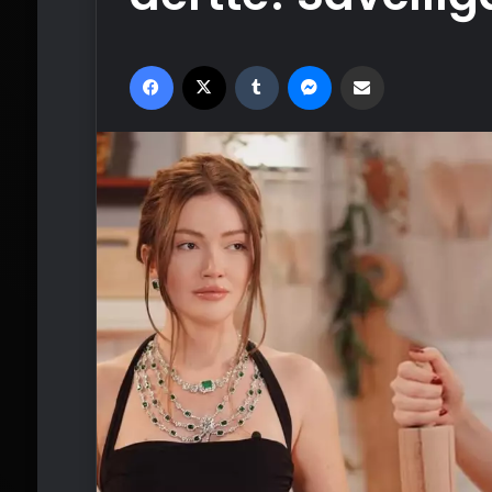
Facebook
X
Tumblr
Messenger
Email'den paylaş