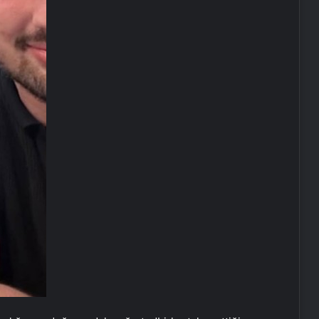
16 Mayıs’ta İstanbul’da nükleer
zirvesi! İran, Avrupalı yetkililerle bir
araya gelecek