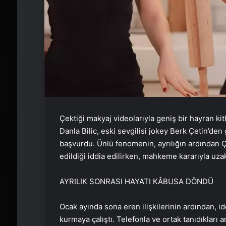
Çektiği makyaj videolarıyla geniş bir hayran k
Danla Bilic, eski sevgilisi jokey Berk Çetin’de
başvurdu. Ünlü fenomenin, ayrılığın ardından Çet
edildiği iddia edilirken, mahkeme kararıyla uzak
AYRILIK SONRASI HAYATI KÂBUSA DÖNDÜ
Ocak ayında sona eren ilişkilerinin ardından, id
kurmaya çalıştı. Telefonla ve ortak tanıdıkları a