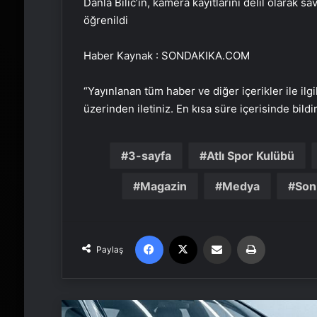
Danla Bilic’in, kamera kayıtlarını delil olarak s
öğrenildi
Haber Kaynak : SONDAKIKA.COM
“Yayınlanan tüm haber ve diğer içerikler ile ilgil
üzerinden iletiniz. En kısa süre içerisinde bildi
3-sayfa
Atlı Spor Kulübü
Magazin
Medya
Son
Facebook
X
Email'den paylaş
Yaz
Paylaş