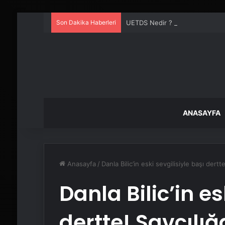
Son Dakika Haberleri
UETDS Nedir ? Uetds.com İle Akıll
ANASAYFA
Anasayfa
/
Danla Bilic’in eski sevgilisiyle başı dert
Danla Bilic’in es
dertte! Savcılı