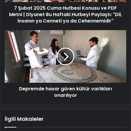
Metni
7 Şubat 2025 Cuma Hutbesi Konusu ve PDF
|
Diyanet
Metni | Diyanet Bu Haftaki Hutbeyi Paylaştı: "Dil,
Bu
İnsanın ya Cenneti ya da Cehennemidir"
Haftaki
Hutbeyi
Depremde
Paylaştı:
hasar
"Dil,
gören
İnsanın
kültür
ya
varlıkları
Cenneti
onarılıyor
ya
da
Cehennemidir"
Depremde hasar gören kültür varlıkları
onarılıyor
İlgili Makaleler