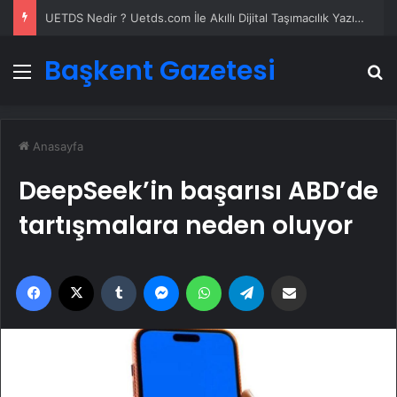
UETDS Nedir ? Uetds.com İle Akıllı Dijital Taşımacılık Yazılımı
Başkent Gazetesi
Menü
A
Anasayfa
DeepSeek’in başarısı ABD’de
tartışmalara neden oluyor
Facebook
X
Tumblr
Messenger
WhatsApp
Telegram
Email'den paylaş