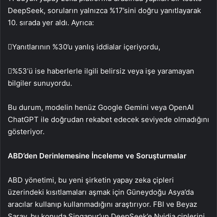
DeepSeek, soruların yalnızca %17’sini doğru yanıtlayarak
10. sırada yer aldı. Ayrıca:
Yanıtlarının %30’u yanlış iddialar içeriyordu,
%53’ü ise haberlerle ilgili belirsiz veya işe yaramayan
bilgiler sunuyordu.
Bu durum, modelin henüz Google Gemini veya OpenAI
ChatGPT ile doğrudan rekabet edecek seviyede olmadığını
gösteriyor.
ABD’den Derinlemesine İnceleme ve Soruşturmalar
ABD yönetimi, bu yeni şirketin yapay zeka çipleri
üzerindeki kısıtlamaları aşmak için Güneydoğu Asya’da
aracılar kullanıp kullanmadığını araştırıyor. FBI ve Beyaz
Saray, bu konuda Singapur’un DeepSeek’e Nvidia çiplerini