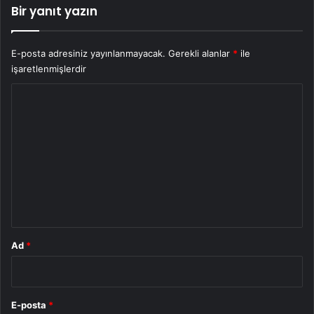
Bir yanıt yazın
E-posta adresiniz yayınlanmayacak.
Gerekli alanlar
*
ile
işaretlenmişlerdir
Y
o
r
u
m
*
Ad
*
E-posta
*