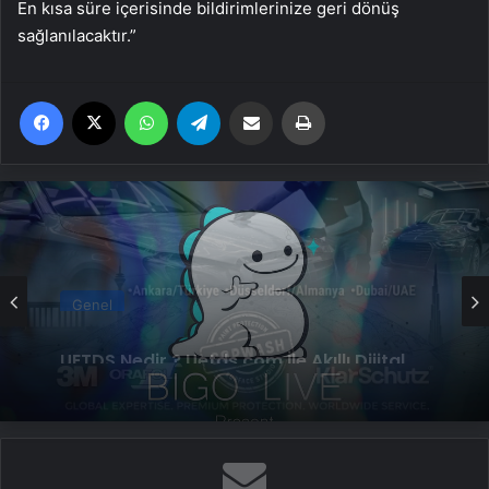
En kısa süre içerisinde bildirimlerinize geri dönüş
sağlanılacaktır.”
Facebook
X
WhatsApp
Telegram
Email'den paylaş
Yaz
Genel
Bigo Elmas Bayi – Güvenli, Hızlı ve Uygun
Fiyatlı Elmas Satın Almanın Yeni Adresi