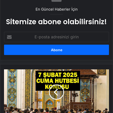
En Güncel Haberler İçin
Sitemize abone olabilirsiniz!
E-
posta
adresinizi
girin
7
Şubat
2025
Cuma
Hutbesi
Konusu
ve
PDF