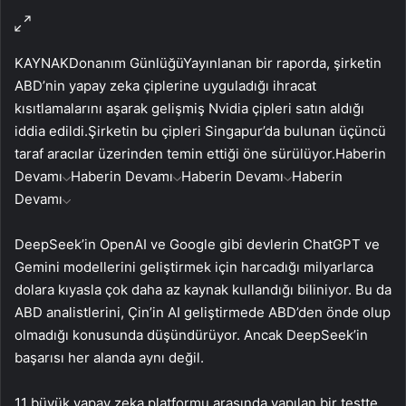
KAYNAK
Donanım Günlüğü
Yayınlanan bir raporda, şirketin
ABD’nin yapay zeka çiplerine uyguladığı ihracat
kısıtlamalarını aşarak gelişmiş Nvidia çipleri satın aldığı
iddia edildi.Şirketin bu çipleri Singapur’da bulunan üçüncü
taraf aracılar üzerinden temin ettiği öne sürülüyor.
Haberin
Devamı
Haberin Devamı
Haberin Devamı
Haberin
Devamı
DeepSeek’in OpenAI ve Google gibi devlerin ChatGPT ve
Gemini modellerini geliştirmek için harcadığı milyarlarca
dolara kıyasla çok daha az kaynak kullandığı biliniyor. Bu da
ABD analistlerini, Çin’in AI geliştirmede ABD’den önde olup
olmadığı konusunda düşündürüyor. Ancak DeepSeek’in
başarısı her alanda aynı değil.
11 büyük yapay zeka platformu arasında yapılan bir testte