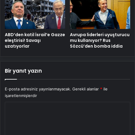
ABD’den katil İsrail’e Gazze
Avrupa liderleri uyuşturucu
eleştirisi! Savaşı
mu kullanıyor? Rus
uzatıyorlar
Sözcü’den bomba iddia
Bir yanıt yazın
E-posta adresiniz yayınlanmayacak.
Gerekli alanlar
*
ile
işaretlenmişlerdir
Y
o
r
u