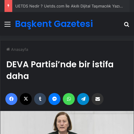
UETDS Nedir ? Uetds.com İle Akıllı Dijital Taşımacılık Yazılımı
Başkent Gazetesi
Menü
A
Anasayfa
DEVA Partisi’nde bir istifa
daha
Facebook
X
Tumblr
Messenger
WhatsApp
Telegram
Email'den paylaş