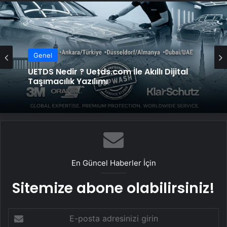
Genel
Genel
Bigo Elmas Bayi – Güvenli, Hızlı ve Uygun
Fiyatlı Elmas Satın Almanın Yeni Adresi
UETDS Nedir ? Uetds.com İle Akıllı Dijital
Taşımacılık Yazılımı
En Güncel Haberler İçin
Sitemize abone olabilirsiniz!
E-
posta