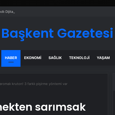
ı Dijital Taşımacılık Yazılımı
Başkent Gazetesi
HABER
EKONOMI
SAĞLIK
TEKNOLOJI
YAŞAM
romalı kruton! 3 farklı pişirme yöntemi var
mekten sarımsak