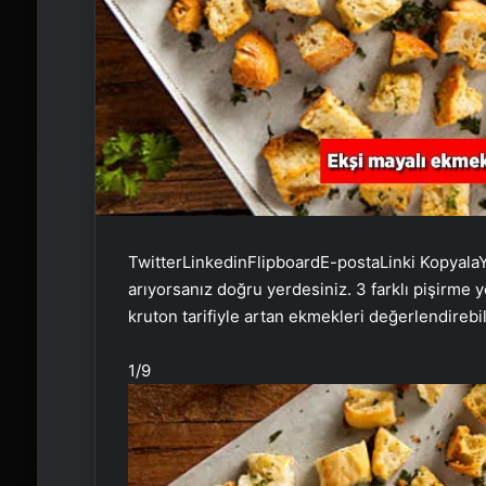
Twitter
Linkedin
Flipboard
E-posta
Linki Kopyala
Y
arıyorsanız doğru yerdesiniz. 3 farklı pişirme y
kruton tarifiyle artan ekmekleri değerlendirebil
1
/9