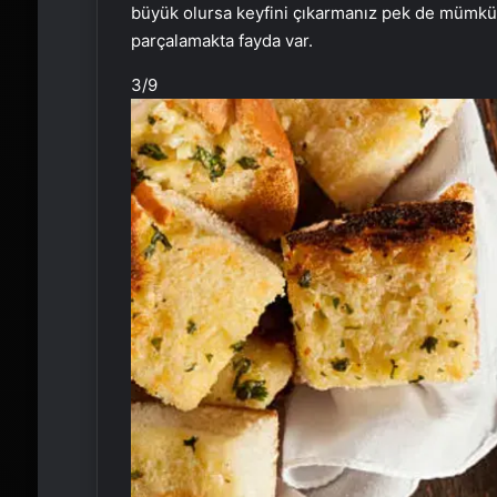
büyük olursa keyfini çıkarmanız pek de mümkün o
parçalamakta fayda var.
3
/9