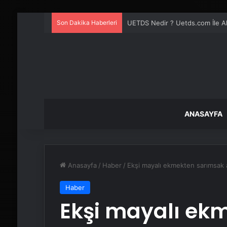
Son Dakika Haberleri
UETDS Nedir ? Uetds.com İle Akıll
ANASAYFA
Anasayfa
/
Haber
/
Ekşi mayalı ekmekten sarımsak a
Haber
Ekşi mayalı ek