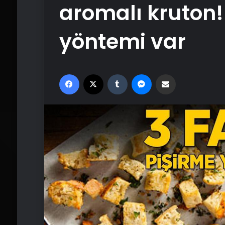
aromalı kruton! 
yöntemi var
Facebook
X
Tumblr
Messenger
Email'den paylaş