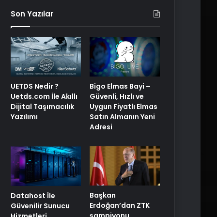
Son Yazılar
UETDS Nedir ?
Bigo Elmas Bayi –
Uetds.com İle Akıllı
Güvenli, Hızlı ve
Dijital Taşımacılık
Uygun Fiyatlı Elmas
Yazılımı
Satın Almanın Yeni
Adresi
Başkan
Datahost İle
Erdoğan’dan ZTK
Güvenilir Sunucu
şampiyonu
Hizmetleri