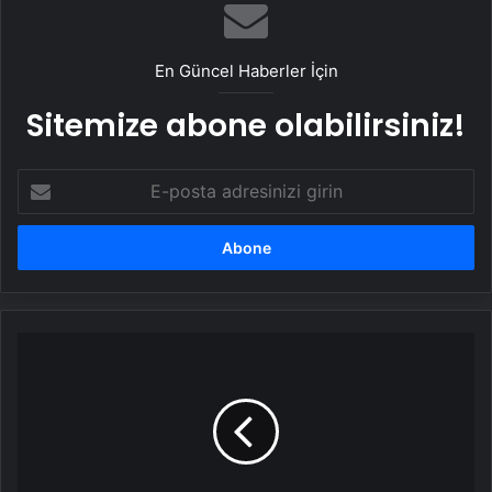
En Güncel Haberler İçin
Sitemize abone olabilirsiniz!
E-
posta
adresinizi
girin
Erasmus+
Toplantısı
Atatürk
Üniversitesi'nde
Düzenlendi