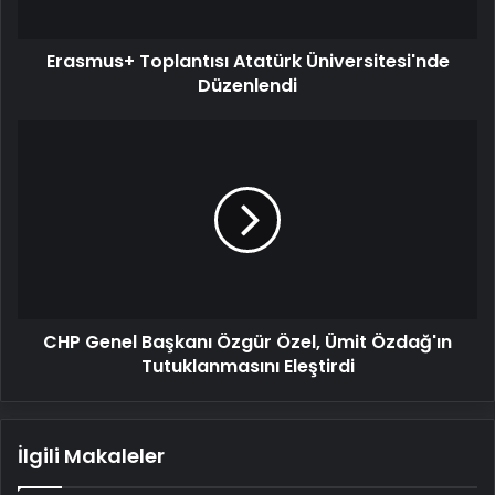
Erasmus+ Toplantısı Atatürk Üniversitesi'nde
Düzenlendi
CHP
Genel
Başkanı
Özgür
Özel,
Ümit
Özdağ'ın
Tutuklanmasını
Eleştirdi
CHP Genel Başkanı Özgür Özel, Ümit Özdağ'ın
Tutuklanmasını Eleştirdi
İlgili Makaleler