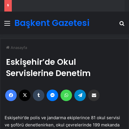
Başkent Gazetesi
Menü
A
Anasayfa
Eskişehir’de Okul
Servislerine Denetim
Facebook
X
Tumblr
Messenger
WhatsApp
Telegram
Email'den paylaş
Eskişehir’de polis ve jandarma ekiplerince 81 okul servisi
ve şoförü denetlenirken, okul çevrelerinde 199 mekanda