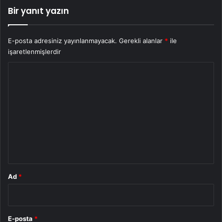
Bir yanıt yazın
E-posta adresiniz yayınlanmayacak.
Gerekli alanlar
*
ile
işaretlenmişlerdir
Y
o
r
u
m
*
Ad
*
E-posta
*