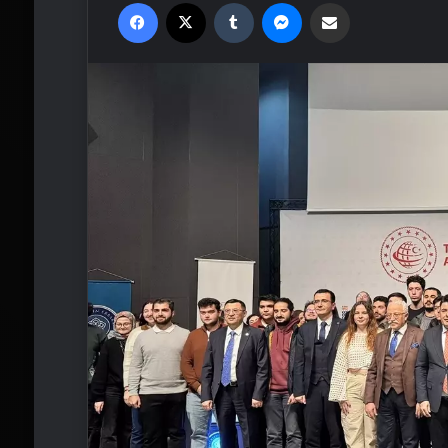
Facebook
X
Tumblr
Messenger
Email'den paylaş