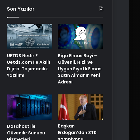
Son Yazılar
Bigo Elmas Bayi –
UETDS Nedir ?
Güvenli, Hızlı ve
Uetds.com İle Akıllı
Uygun Fiyatlı Elmas
Dijital Taşımacılık
Satın Almanın Yeni
Yazılımı
Adresi
Başkan
Datahost İle
Erdoğan’dan ZTK
Güvenilir Sunucu
şampiyonu
Hizmetleri