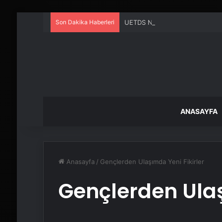
Son Dakika Haberleri
UETDS Nedir ? Uetds.com İle Akıll
ANASAYFA
Anasayfa
/
Gençlerden Ulaşımda Yeni Fikirler
Gençlerden Ulaş