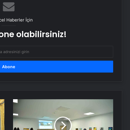
16 Mayıs’ta İstanbul’da nükleer
zirvesi! İran, Avrupalı yetkililerle bir
el Haberler İçin
araya gelecek
ne olabilirsiniz!
Yunan basınından Başkan Erdoğan
ve Türk dış politikasına övgü
Maltepe metro istasyonunda
reklam panosunu kadının üzerine
düştü
Bayraktar TB3’ten hedefe tam
isabet
Beylikdüzü'nde
Yaş
Almış
TCG Anadolu’dan havalanan
Bireylere
Bayraktar TB3’ten hedefe tam
Dijital
isabet