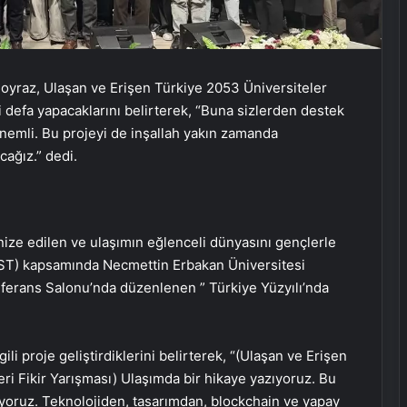
oyraz, Ulaşan ve Erişen Türkiye 2053 Üniversiteler
ki defa yapacaklarını belirterek, “Buna sizlerden destek
 önemli. Bu projeyi de inşallah yakın zamanda
cağız.” dedi.
nize edilen ve ulaşımın eğlenceli dünyasını gençlerle
EST) kapsamında Necmettin Erbakan Üniversitesi
ferans Salonu’nda düzenlenen ” Türkiye Yüzyılı’nda
li proje geliştirdiklerini belirterek, “(Ulaşan ve Erişen
ri Fikir Yarışması) Ulaşımda bir hikaye yazıyoruz. Bu
tiyoruz. Teknolojiden, tasarımdan, blockchain ve yapay