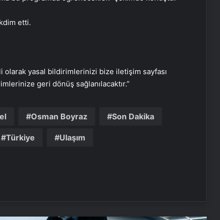
16 Mayıs’ta İstanbul’da nükleer
zirvesi! İran, Avrupalı yetkililerle bir
dim etti.
araya gelecek
Yunan basınından Başkan Erdoğan
ve Türk dış politikasına övgü
i olarak yasal bildirimlerinizi bize iletişim sayfası
rimlerinize geri dönüş sağlanılacaktır.”
Maltepe metro istasyonunda
reklam panosunu kadının üzerine
el
Osman Boyraz
Son Dakika
düştü
Türkiye
Ulaşım
Bayraktar TB3’ten hedefe tam
isabet
TCG Anadolu’dan havalanan
Bayraktar TB3’ten hedefe tam
isabet