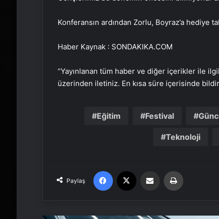
Konferansın ardından Zorlu, Boyraz’a hediye tak
Haber Kaynak : SONDAKIKA.COM
“Yayınlanan tüm haber ve diğer içerikler ile ilgil
üzerinden iletiniz. En kısa süre içerisinde bildi
Eğitim
Festival
Günc
Teknoloji
Facebook
X
Email'den paylaş
Yaz
Paylaş