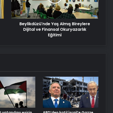
ve
Finansal
Serjoy : Dijital Medya Ajansı, Google
Okuryazarlık
Reklam Ajansı, SEO Ajansı ve Web
Eğitimi
Tasarım Ajansı
Beylikdüzü'nde Yaş Almış Bireylere
Dijital ve Finansal Okuryazarlık
UETDS Nedir ? Uetds.com İle Akıllı
Eğitimi
Dijital Taşımacılık Yazılımı
Bigo Elmas Bayi – Güvenli, Hızlı ve
Uygun Fiyatlı Elmas Satın Almanın
Yeni Adresi
Datahost İle Güvenilir Sunucu
Hizmetleri
Başkan Erdoğan’dan ZTK şampiyonu
Galatasaray’a tebrik
vatandaşı esirin
ABD’den katil İsrail’e Gazze