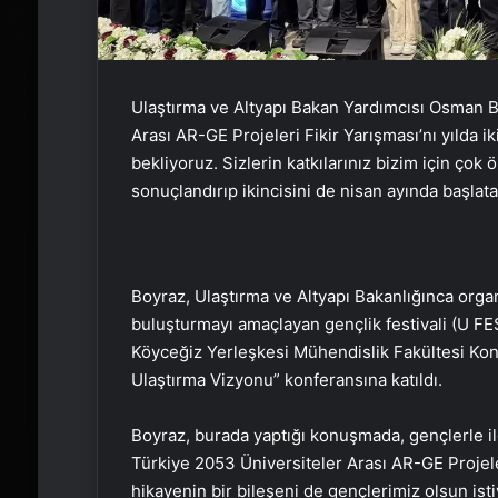
Ulaştırma ve Altyapı Bakan Yardımcısı Osman B
Arası AR-GE Projeleri Fikir Yarışması’nı yılda i
bekliyoruz. Sizlerin katkılarınız bizim için çok
sonuçlandırıp ikincisini de nisan ayında başlata
Boyraz, Ulaştırma ve Altyapı Bakanlığınca orga
buluşturmayı amaçlayan gençlik festivali (U F
Köyceğiz Yerleşkesi Mühendislik Fakültesi Kon
Ulaştırma Vizyonu” konferansına katıldı.
Boyraz, burada yaptığı konuşmada, gençlerle ilgi
Türkiye 2053 Üniversiteler Arası AR-GE Projele
hikayenin bir bileşeni de gençlerimiz olsun is