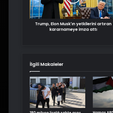
kararnameye
imza
attı
Trump, Elon Musk'ın yetkilerini artıran
kararnameye imza attı
İlgili Makaleler
Hamas ABD 
180 milyon liralık sahte araç