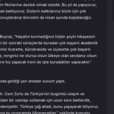
n fikirlerine destek olmak istedik. Bu yıl da yapıyoruz,
k bekliyoruz. Sizlerin katkılarınız bizim için çok
nuçlandırıp ikincisini de nisan ayında başlatacağız.
 Boyraz, “Hayalini kurmadığınız hiçbir şeyin hikayesini
 bir sonraki süreçlerde buradan çok başarılı akademik
miz ticarette, bürokraside ve siyasette çok başarılı
z, renginiz ne olursa olsun ülkeye olan sevdanız olsun
re hız yapacak treni de işte buradakiler yapacaktır.”
ıda geldiği yeri anlatan sunum yaptı.
Dr. Cem Zorlu da Türkiye’nin bugünkü ulaşım ve
iden bir vasıtayı sollamak için uzun süre beklerdik,
deniyettir. Türkiye çağ atladı, bunu yaşayarak biliyoruz.
ama bu programda öğrenecekler.” şeklinde konuştu.