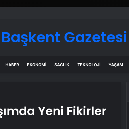
ı Dijital Taşımacılık Yazılımı
Başkent Gazetesi
HABER
EKONOMI
SAĞLIK
TEKNOLOJI
YAŞAM
ımda Yeni Fikirler