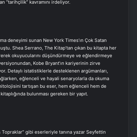
n “tarihçilik” kavramını irdeliyor.
okuma deneyimi sunan New York Times’ın Çok Satan
luştu. Shea Serrano, The Kitap’tan çıkan bu kitapta her
vererek okuyucularını düşündürmeye ve eğlendirmeye
 versiyonundan, Kobe Bryant’ın kariyerinin zirve
or. Detaylı istatistiklerle desteklenen argümanları,
ağlarken, eğlenceli ve hayali senaryolarla da okuma
mitolojisini tartışan bu eser, hem eğlenceli hem de
n kitaplığında bulunması gereken bir yapıt.
ş Topraklar” gibi eserleriyle tanına yazar Seyfettin