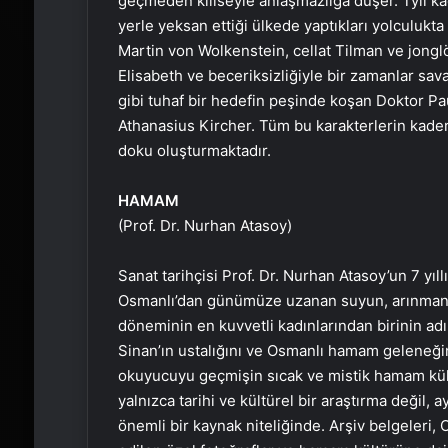
geçmeden kiliseyle anlaşmazlığa düşer. Tyll kaça
yerle yeksan ettiği ülkede yaptıkları yolculukta
Martin von Wolkenstein, cellat Tilman ve jong
Elisabeth ve beceriksizliğiyle bir zamanlar sa
gibi tuhaf bir hedefin peşinde koşan Doktor Pa
Athanasius Kircher. Tüm bu karakterlerin kaderl
doku oluşturmaktadır.
HAMAM
(Prof. Dr. Nurhan Atasoy)
Sanat tarihçisi Prof. Dr. Nurhan Atasoy’un 7 yıll
Osmanlı’dan günümüze uzanan suyun, arınmanı
döneminin en kuvvetli kadınlarından birinin ad
Sinan’ın ustalığını ve Osmanlı hamam geleneğini
okuyucuyu geçmişin sıcak ve mistik hamam kült
yalnızca tarihi ve kültürel bir araştırma değil
önemli bir kaynak niteliğinde. Arşiv belgeleri,