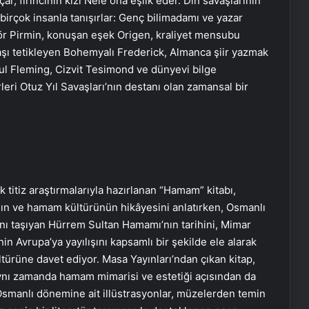
r, fırıncının kızı Nele ona eşlik eder. Din savaşlarının
 birçok insanla tanışırlar: Genç bilimadamı ve yazar
lör Pirmin, konuşan eşek Origen, kraliyet mensubu
vaşı tetikleyen Bohemyalı Frederick, Almanca şiir yazmak
ul Fleming, Cizvit Tesimond ve dünyevi bilge
eri Otuz Yıl Savaşları’nın destanı olan zamansal bir
ık titiz araştırmalarıyla hazırlanan “Hamam” kitabı,
n ve hamam kültürünün hikâyesini anlatırken, Osmanlı
ını taşıyan Hürrem Sultan Hamamı’nın tarihini, Mimar
n Avrupa’ya yayılışını kapsamlı bir şekilde ele alarak
ürüne davet ediyor. Masa Yayınları’ndan çıkan kitap,
, aynı zamanda hamam mimarisi ve estetiği açısından da
 Osmanlı dönemine ait illüstrasyonlar, müzelerden temin