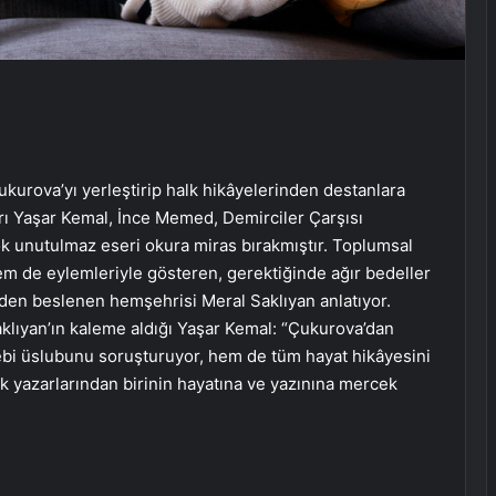
rova’yı yerleştirip halk hikâyelerinden destanlara
rı Yaşar Kemal, İnce Memed, Demirciler Çarşısı
rçok unutulmaz eseri okura miras bırakmıştır. Toplumsal
em de eylemleriyle gösteren, gerektiğinde ağır bedeller
den beslenen hemşehrisi Meral Saklıyan anlatıyor.
Saklıyan’ın kaleme aldığı Yaşar Kemal: “Çukurova’dan
ebi üslubunu soruşturuyor, hem de tüm hayat hikâyesini
ük yazarlarından birinin hayatına ve yazınına mercek