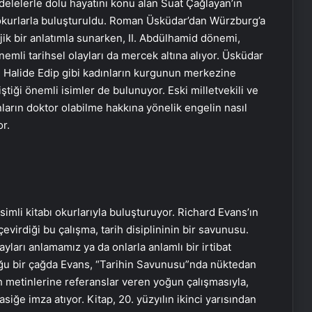
adelelerle dolu hayatını konu alan Suat Çağlayan’ın
n okurlarla buluşturuldu. Roman Üsküdar’dan Würzburg’a
ik bir anlatımla sunarken, II. Abdülhamid dönemi,
emli tarihsel olayları da mercek altına alıyor. Üsküdar
 Halide Edip gibi kadınların kurgunun merkezine
iştiği önemli isimler de bulunuyor. Eski milletvekili ve
ların doktor olabilme hakkına yönelik engelin nasıl
or.
simli kitabı okurlarıyla buluşturuyor. Richard Evans’ın
virdiği bu çalışma, tarih disiplininin bir savunusu.
ayları anlamamız ya da onlarla anlamlı bir irtibat
u bir çağda Evans, “Tarihin Savunusu”nda nüktedan
ih metinlerine referanslar veren yoğun çalışmasıyla,
asiğe imza atıyor. Kitap, 20. yüzyılın ikinci yarısından