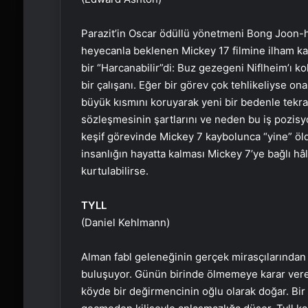
Parazit’in Oscar ödüllü yönetmeni Bong Joon-h
heyecanla beklenen Mickey 17 filmine ilham kayn
bir “Harcanabilir”di: Buz gezegeni Niflheim’ı ko
bir çalışanı. Eğer bir görev çok tehlikeliyse ona
büyük kısmını koruyarak yeni bir bedenle tekrar
sözleşmesinin şartlarını ve neden bu iş pozisyo
keşif görevinde Mickey 7 kaybolunca “yine” öldu
insanlığın hayatta kalması Mickey 7’ye bağlı h
kurtulabilirse.
TYLL
(Daniel Kehlmann)
Alman fabl geleneğinin gerçek mirasçılarından 
buluşuyor. Günün birinde ölmemeye karar veren 
köyde bir değirmencinin oğlu olarak doğar. Bir 