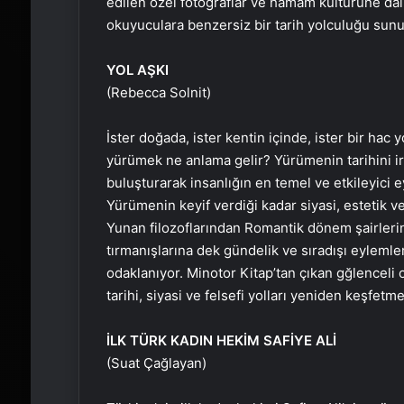
edilen özel fotoğraflar ve hamam kültürüne dair
okuyuculara benzersiz bir tarih yolculuğu sunu
YOL AŞKI
(Rebecca Solnit)
İster doğada, ister kentin içinde, ister bir ha
yürümek ne anlama gelir? Yürümenin tarihini ir
buluşturarak insanlığın en temel ve etkileyici e
Yürümenin keyif verdiği kadar siyasi, estetik ve
Yunan filozoflarından Romantik dönem şairlerine
tırmanışlarına dek gündelik ve sıradışı eyleml
odaklanıyor. Minotor Kitap’tan çıkan gğlenceli 
tarihi, siyasi ve felsefi yolları yeniden keşfetme
İLK TÜRK KADIN HEKİM SAFİYE ALİ
(Suat Çağlayan)