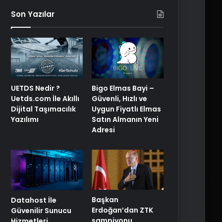
Son Yazılar
UETDS Nedir ?
Bigo Elmas Bayi –
Uetds.com İle Akıllı
Güvenli, Hızlı ve
Dijital Taşımacılık
Uygun Fiyatlı Elmas
Yazılımı
Satın Almanın Yeni
Adresi
Başkan
Datahost İle
Erdoğan’dan ZTK
Güvenilir Sunucu
şampiyonu
Hizmetleri