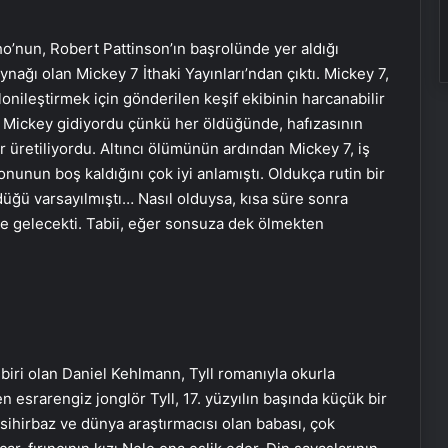
o’nun, Robert Pattinson’ın başrolünde yer aldığı
ağı olan Mickey 7 İthaki Yayınları’ndan çıktı. Mickey 7,
lonileştirmek için gönderilen keşif ekibinin harcanabilir
 Mickey gidiyordu çünkü her öldüğünde, hafızasının
 üretiliyordu. Altıncı ölümünün ardından Mickey 7, iş
nunun boş kaldığını çok iyi anlamıştı. Oldukça rutin bir
̈ğü varsayılmıştı… Nasıl olduysa, kısa süre sonra
âle gelecekti. Tabii, eğer sonsuza dek ölmekten
biri olan Daniel Kehlmann, Tyll romanıyla okurla
esrarengiz jonglör Tyll, 17. yüzyılın başında küçük bir
sihirbaz ve dünya araştırmacısı olan babası, çok