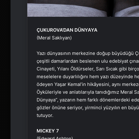
ÇUKUROVA’DAN DÜNYAYA
(Meral Saklıyan)
Yazı dünyasının merkezine doğup büyüdüğü Çuku
çeşitli damarlardan beslenen ulu edebiyat çına
Cinayeti, Yılanı Öldürseler, Sarı Sıcak gibi bi
meselelere duyarlılığını hem yazı düzeyinde h
ödeyen Yaşar Kemal’in hikâyesini, aynı merkez
Öyküleriyle ve anlatılarıyla tanıdığımız Meral 
Dünyaya”, yazarın hem farklı dönemlerdeki ed
gözler önüne seriyor, yirminci yüzyılın en büy
tutuyor.
MICKEY 7
(Edward Ashton)