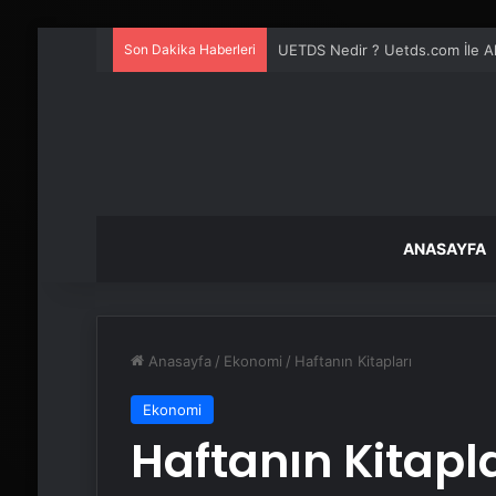
Son Dakika Haberleri
UETDS Nedir ? Uetds.com İle Akıll
ANASAYFA
Anasayfa
/
Ekonomi
/
Haftanın Kitapları
Ekonomi
Haftanın Kitapla