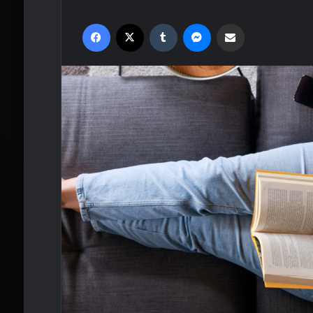
Facebook
X
Tumblr
Messenger
Email'den paylaş