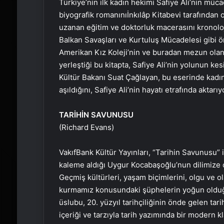
Türkiye’nin ilk kadın hekimi Safiye Ali’nin müc
biyografik romanınıİnkılâp Kitabevi tarafında
uzanan eğitim ve doktorluk macerasını kronoloj
Balkan Savaşları ve Kurtuluş Mücadelesi gibi ön
Amerikan Kız Koleji’nin ve buradan mezun olan
yerleştiği bu kitapta, Safiye Ali’nin yolunun kes
Kültür Bakanı Suat Çağlayan, bu eserinde kadın
aşıldığını, Safiye Ali’nin hayatı etrafında aktarıy
TARİHİN SAVUNUSU
(Richard Evans)
VakıfBank Kültür Yayınları, “Tarihin Savunusu” i
kaleme aldığı Uygur Kocabaşoğlu’nun dilimize çe
Geçmiş kültürleri, yaşam biçimlerini, olgu ve ol
kurmamız konusundaki şüphelerin yoğun olduğ
üslubu, 20. yüzyıl tarihçiliğinin önde gelen tar
içeriği ve tarzıyla tarih yazımında bir modern kl