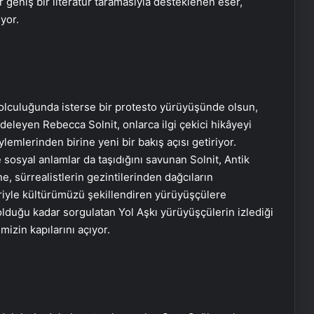
 geniş bir literatür taramasıyla desteklenen eser,
yor.
c yolculuğunda isterse bir protesto yürüyüşünde olsun,
deleyen Rebecca Solnit, onlarca ilgi çekici hikâyeyi
ylemlerinden birine yeni bir bakış açısı getiriyor.
 sosyal anlamlar da taşıdığını savunan Solnit, Antik
, sürrealistlerin gezintilerinden dağcıların
eriyle kültürümüzü şekillendiren yürüyüşçülere
olduğu kadar sorgulatan Yol Aşkı yürüyüşçülerin izlediği
mizin kapılarını açıyor.