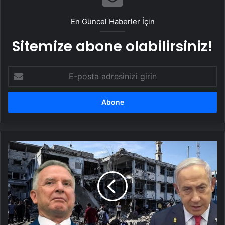
En Güncel Haberler İçin
Sitemize abone olabilirsiniz!
E-
posta
adresinizi
girin
ABD'den
katil
İsrail'e
Gazze
eleştirisi!
Savaşı
uzatıyorlar