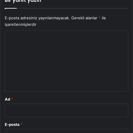
E-posta adresiniz yayınlanmayacak.
Gerekli alanlar
*
ile
işaretlenmişlerdir
Y
o
r
u
m
*
Ad
*
E-posta
*