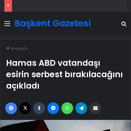
Başkent Gazetesi
Menü
A
Anasayfa
Hamas ABD vatandaşı
esirin serbest bırakılacağını
açıkladı
Facebook
X
Tumblr
Messenger
WhatsApp
Telegram
Email'den paylaş