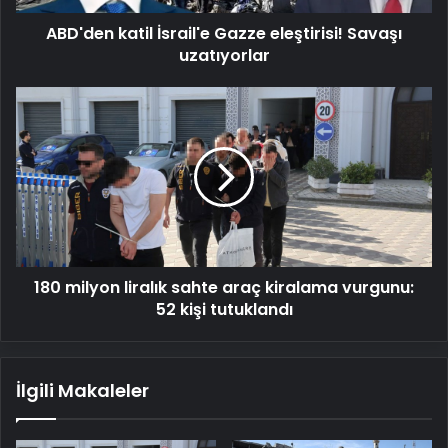
ABD'den katil İsrail'e Gazze eleştirisi! Savaşı
uzatıyorlar
180
milyon
liralık
sahte
araç
kiralama
vurgunu:
52
kişi
180 milyon liralık sahte araç kiralama vurgunu:
tutuklandı
52 kişi tutuklandı
İlgili Makaleler