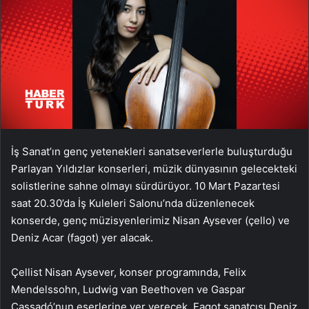
İş Sanat’ın genç yetenekleri sanatseverlerle buluşturduğu
Parlayan Yıldızlar konserleri, müzik dünyasının gelecekteki
solistlerine sahne olmayı sürdürüyor. 10 Mart Pazartesi
saat 20.30’da İş Kuleleri Salonu’nda düzenlenecek
konserde, genç müzisyenlerimiz Nisan Aysever (çello) ve
Deniz Acar (fagot) yer alacak.
Çellist Nisan Aysever, konser programında, Felix
Mendelssohn, Ludwig van Beethoven ve Gaspar
Cassadó’nun eserlerine yer verecek. Fagot sanatçısı Deniz