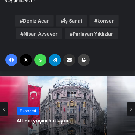
sağlanılacaktır.”
Deniz Acar
İş Sanat
konser
Nisan Aysever
Parlayan Yıldızlar
Facebook
X
WhatsApp
Telegram
Email'den paylaş
Yaz
Ekonomi
Altıncı yaşını kutluyor