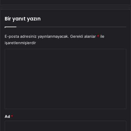
Bir yanıt yazın
E-posta adresiniz yayınlanmayacak.
Gerekli alanlar
*
ile
işaretlenmişlerdir
Y
o
r
u
m
*
Ad
*