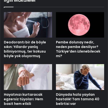
İlgili Makaleler
Deodorantı bir de böyle
Pembe dolunay nedir,
sıkın: Yıllardır yanlış
neden pembe deniliyor?
biliniyormuş, ter kokusu
Türkiye’den izlenebilecek
böyle yok oluyormuş
mi?
Hayatınızı kurtaracak
Dünyada hızla yayılan
egzersiz tüyoları: Hem
hastalık! Tam tamına 40
basit hem etkili
belirtisi var