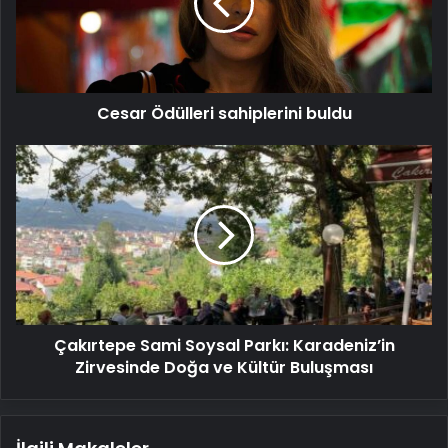
Cesar Ödülleri sahiplerini buldu
Çakırtepe
Sami
Soysal
Parkı:
Karadeniz’in
Zirvesinde
Doğa
ve
Kültür
Çakırtepe Sami Soysal Parkı: Karadeniz’in
Buluşması
Zirvesinde Doğa ve Kültür Buluşması