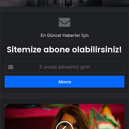
En Güncel Haberler İçin
Sitemize abone olabilirsiniz!
E-
posta
adresinizi
girin
Cesar
Ödülleri
sahiplerini
buldu