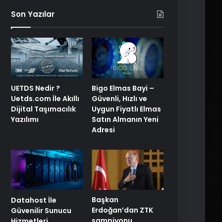
Son Yazılar
Bigo Elmas Bayi –
UETDS Nedir ?
Güvenli, Hızlı ve
Uetds.com İle Akıllı
Uygun Fiyatlı Elmas
Dijital Taşımacılık
Satın Almanın Yeni
Yazılımı
Adresi
Başkan
Datahost İle
Erdoğan’dan ZTK
Güvenilir Sunucu
şampiyonu
Hizmetleri