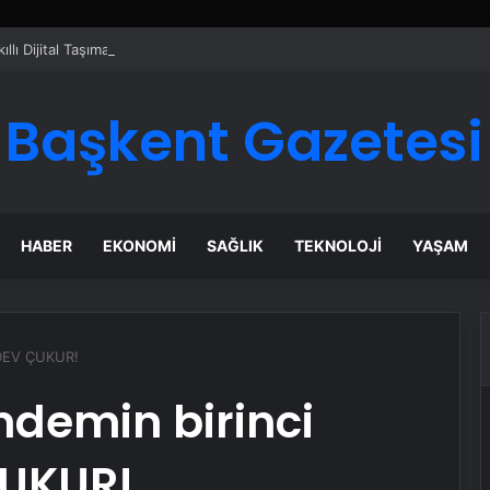
ı Dijital Taşımacılık Yazılımı
Başkent Gazetesi
HABER
EKONOMI
SAĞLIK
TEKNOLOJI
YAŞAM
 DEV ÇUKUR!
demin birinci
ÇUKUR!