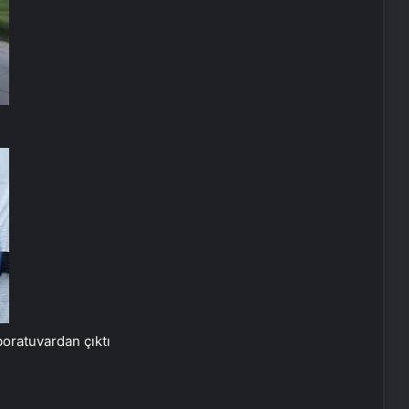
16 Mayıs’ta İstanbul’da nükleer
zirvesi! İran, Avrupalı yetkililerle bir
araya gelecek
Yunan basınından Başkan Erdoğan
ve Türk dış politikasına övgü
boratuvardan çıktı
Maltepe metro istasyonunda
reklam panosunu kadının üzerine