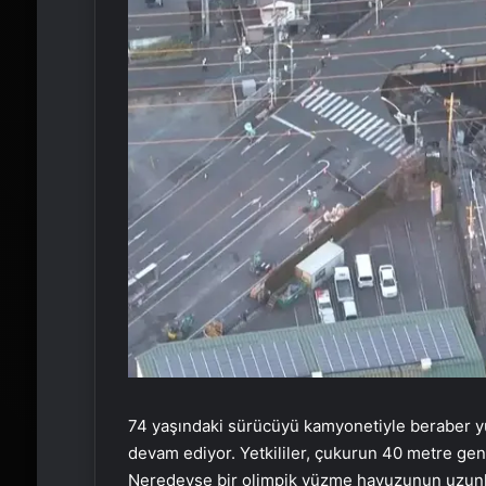
74 yaşındaki sürücüyü kamyonetiyle beraber yu
devam ediyor. Yetkililer, çukurun 40 metre geniş
Neredeyse bir olimpik yüzme havuzunun uzunl