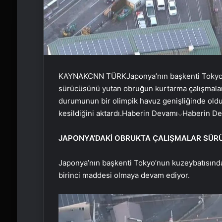
KAYNAK
CNN TÜRK
Japonya’nın başkenti Tokyo
sürücüsünü yutan obruğun kurtarma çalışmaları
durumunun bir olimpik havuz genişliğinde olduğu
kesildiğini aktardı.
Haberin Devamı
Haberin D
JAPONYA’DAKİ OBRUKTA ÇALIŞMALAR SÜR
Japonya’nın başkenti Tokyo’nun kuzeybatısınd
birinci maddesi olmaya devam ediyor.