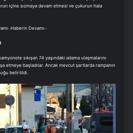
urun içine sızmaya devam etmesi ve çukurun hala
vamı
Haberin Devamı
I
n kamyonete sıkışan 74 yaşındaki adama ulaşmalarını
şa etmeye başladılar. Ancak mevcut şartlarda rampanın
ğu belirtildi.