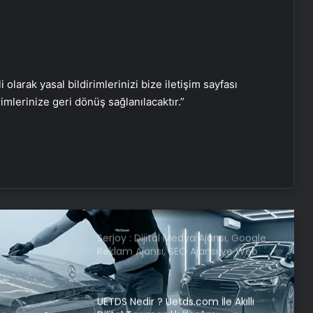
düştü
Bayraktar TB3’ten hedefe tam
isabet
i olarak yasal bildirimlerinizi bize iletişim sayfası
rimlerinize geri dönüş sağlanılacaktır.”
TCG Anadolu’dan havalanan
Bayraktar TB3’ten hedefe tam
isabet
Serjoy : Dijital Medya Ajansı, Google
Reklam Ajansı, SEO Ajansı ve Web
Tasarım Ajansı
UETDS Nedir ? Uetds.com İle Akıllı
Dijital Taşımacılık Yazılımı
Bigo Elmas Bayi – Güvenli, Hızlı ve