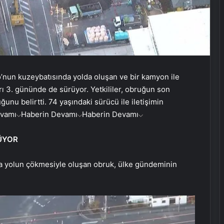
’nun kuzeybatısında yolda oluşan ve bir kamyon ile
 3. gününde de sürüyor. Yetkililer, obruğun son
nu belirtti. 74 yaşındaki sürücü ile iletişimin
evamı
Haberin Devamı
Haberin Devamı
ÜYOR
a yolun çökmesiyle oluşan obruk, ülke gündeminin