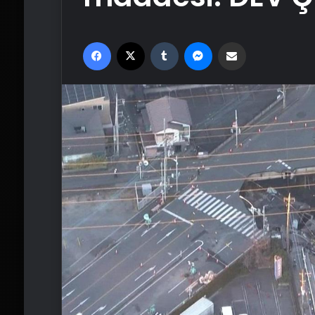
Facebook
X
Tumblr
Messenger
Email'den paylaş