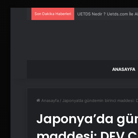
Son Dakika Haberleri
UETDS Nedir ? Uetds.com İle Akıll
ANASAYFA
Anasayfa
/
Japonya’da gündemin birinci maddesi:
Japonya’da gün
maddesi: DEV 