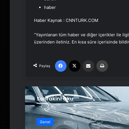
haber
Haber Kaynak : CNNTURK.COM
“Yayınlanan tüm haber ve diğer içerikler ile ilgil
üzerinden iletiniz. En kısa süre içerisinde bildi
Facebook
X
Email'den paylaş
Yaz
Paylaş
Sonrakini Oku
Genel