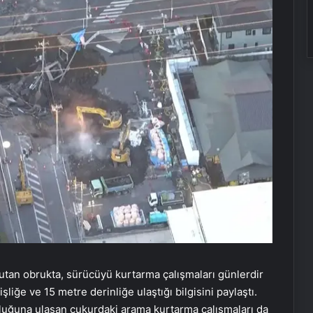
tan obrukta, sürücüyü kurtarma çalışmaları günlerdir
liğe ve 15 metre derinliğe ulaştığı bilgisini paylaştı.
uğuna ulaşan çukurdaki arama kurtarma çalışmaları da