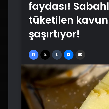
faydası! Sabahl
tüketilen kavun
şaşırtıyor!
Facebook
X
Tumblr
Messenger
Email'den paylaş