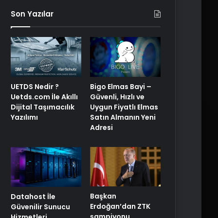
Son Yazılar
UETDS Nedir ?
Bigo Elmas Bayi –
Uetds.com İle Akıllı
Güvenli, Hızlı ve
Dijital Taşımacılık
Uygun Fiyatlı Elmas
Yazılımı
Satın Almanın Yeni
Adresi
Başkan
Datahost İle
Erdoğan’dan ZTK
Güvenilir Sunucu
şampiyonu
Hizmetleri