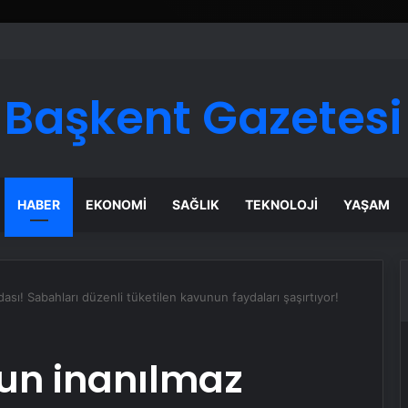
ı Dijital Taşımacılık Yazılımı
Başkent Gazetesi
HABER
EKONOMI
SAĞLIK
TEKNOLOJI
YAŞAM
sı! Sabahları düzenli tüketilen kavunun faydaları şaşırtıyor!
un inanılmaz