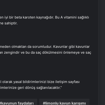
n iyi bir beta karoten kaynağıdır. Bu A vitamini sağlıklı
e sahiptir.
Cildine bunu yapanlar yandı! Cildiniz
e neden olmaktan da sorumludur. Kavunlar gibi kavunlar
yanabilir…
ından zengindir ve bu da saç dökülmesini önlemeye ve saç
Birbirine dolanan ve keçe gibi olan
saç nasıl açılır? İşte dolaşık saçı
açmanın en kolay yöntemi!
i olarak yasal bildirimlerinizi bize iletişim sayfası
Dişleri beyazlatan en etkili 5 doğal
rimlerinize geri dönüş sağlanılacaktır.”
yöntem
kavunun faydaları
limonlu kavun karışımı