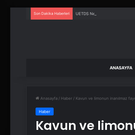
Son Dakika Haberleri
UETDS Nedir ? Uetds.com İle Akıll
ANASAYFA
Anasayfa
/
Haber
/
Kavun ve limonun inanılmaz fayda
Haber
Kavun ve limon