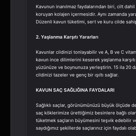
Kavunun inanılmaz faydalarından biri, cilt dah
koruyan kolajen içermesidir. Aynı zamanda yara i
Düzenli kavun tüketimi, sert ve kuru cilde sahip 
2. Yaşlanma Karşıtı Yararları
Kavunlar cildinizi tonlayabilir ve A, B ve C vit
kavun ince dilimlerini keserek yaşlanma karşıtı 
yüzünüze ve boynunuza yerleştirin. 15 ila 20 d
cildinizi tazeler ve genç bir ışıltı sağlar.
KAVUN SAÇ SAĞLIĞINA FAYDALARI
Sağlıklı saçlar, görünümünüzü büyük ölçüde deği
saç köklerimize ürettiğimiz besinlere bağlı ol
tüketmek saçların büyümesini teşvik edebilir ve
saydığımız şekillerde saçlarınız için faydalı olabi