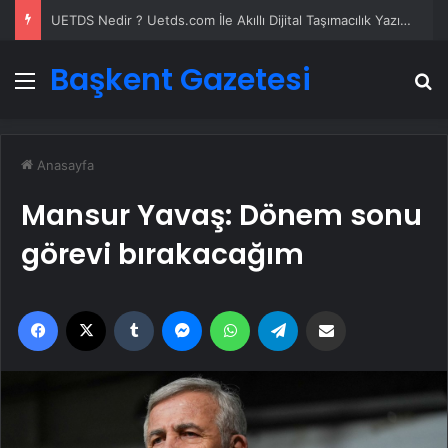
UETDS Nedir ? Uetds.com İle Akıllı Dijital Taşımacılık Yazılımı
Başkent Gazetesi
Menü
A
Anasayfa
Mansur Yavaş: Dönem sonu
görevi bırakacağım
Facebook
X
Tumblr
Messenger
WhatsApp
Telegram
Email'den paylaş