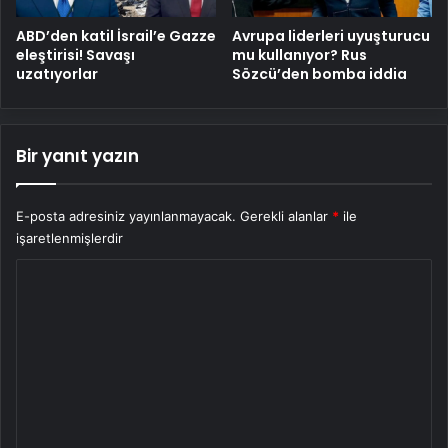
ABD’den katil İsrail’e Gazze
Avrupa liderleri uyuşturucu
eleştirisi! Savaşı
mu kullanıyor? Rus
uzatıyorlar
Sözcü’den bomba iddia
Bir yanıt yazın
E-posta adresiniz yayınlanmayacak.
Gerekli alanlar
*
ile
işaretlenmişlerdir
Y
o
r
u
m
*