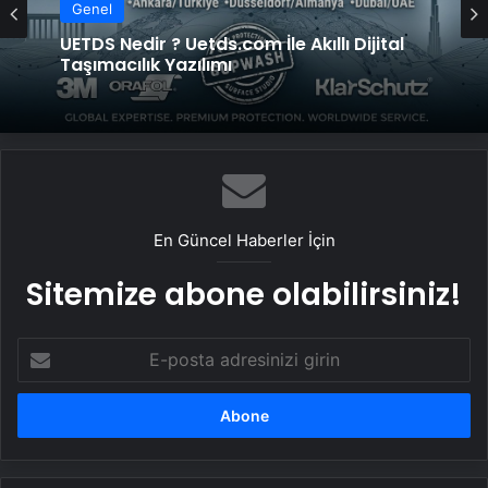
Genel
Genel
Bigo Elmas Bayi – Güvenli, Hızlı ve Uygun
Fiyatlı Elmas Satın Almanın Yeni Adresi
UETDS Nedir ? Uetds.com İle Akıllı Dijital
Taşımacılık Yazılımı
En Güncel Haberler İçin
Sitemize abone olabilirsiniz!
E-
posta
adresinizi
girin