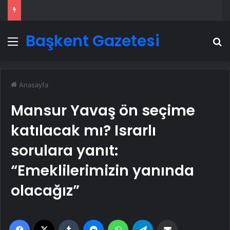
Başkent Gazetesi
Menü
A
Anasayfa
Mansur Yavaş ön seçime
katılacak mı? Israrlı
sorulara yanıt:
“Emeklilerimizin yanında
olacağız”
Facebook
X
Tumblr
Messenger
WhatsApp
Telegram
Email'den paylaş