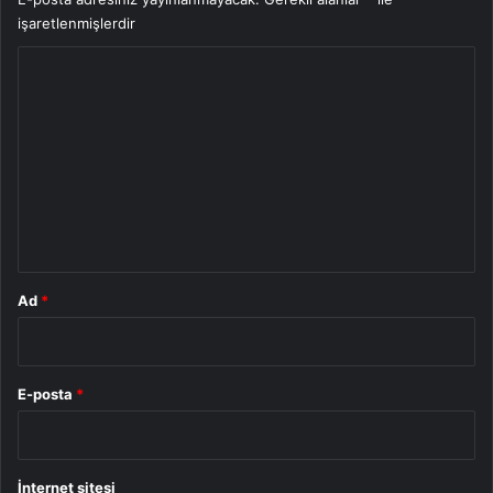
işaretlenmişlerdir
Y
o
r
u
m
*
Ad
*
E-posta
*
İnternet sitesi