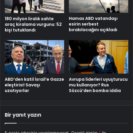
Hamas ABD vatandaşı
180 milyon liralık sahte
esirin serbest
araç kiralama vurgunu: 52
bırakılacağını açıkladı
kişi tutuklandı
ABD’den katil İsrail’e Gazze
Avrupa liderleri uyuşturucu
eleştirisi! Savaşı
mu kullanıyor? Rus
uzatıyorlar
Sözcü’den bomba iddia
Bir yanıt yazın
E-posta adresiniz yayınlanmayacak.
Gerekli alanlar
*
ile