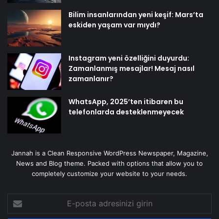
Bilim insanlarından yeni keşif: Mars’ta
eskiden yaşam var mıydı?
Instagram yeni özelliğini duyurdu:
Zamanlanmış mesajlar! Mesaj nasıl
zamanlanır?
WhatsApp, 2025’ten itibaren bu
telefonlarda desteklenmeyecek
Jannah is a Clean Responsive WordPress Newspaper, Magazine,
News and Blog theme. Packed with options that allow you to
completely customize your website to your needs.
E-
posta
adresinizi