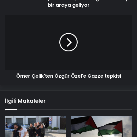
bir araya geliyor
Ömer
Çelik'ten
Özgür
Özel'e
Gazze
tepkisi
Ömer Çelik'ten Özgür Özel'e Gazze tepkisi
İlgili Makaleler