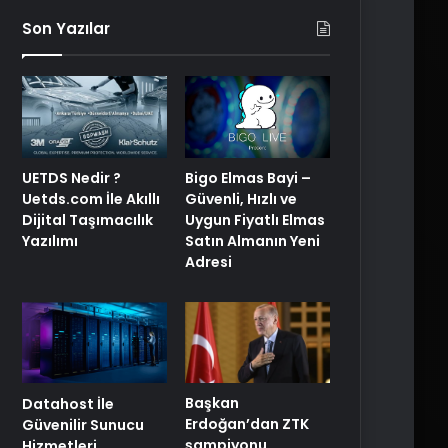
Son Yazılar
Bigo Elmas Bayi –
UETDS Nedir ?
Güvenli, Hızlı ve
Uetds.com İle Akıllı
Uygun Fiyatlı Elmas
Dijital Taşımacılık
Satın Almanın Yeni
Yazılımı
Adresi
Başkan
Datahost İle
Erdoğan’dan ZTK
Güvenilir Sunucu
şampiyonu
Hizmetleri