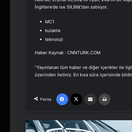
İngiltere’de ise 59,99£’dan satılıyor.
MC1
kulaklık
teknoloji
Haber Kaynak : CNNTURK.COM
“Yayınlanan tüm haber ve diğer içerikler ile ilgil
üzerinden iletiniz. En kısa süre içerisinde bildi
Facebook
X
Email'den paylaş
Yaz
Paylaş