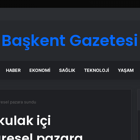
ı Dijital Taşımacılık Yazılımı
Başkent Gazetesi
HABER
EKONOMI
SAĞLIK
TEKNOLOJI
YAŞAM
küresel pazara sundu
kulak içi
üresel pazara