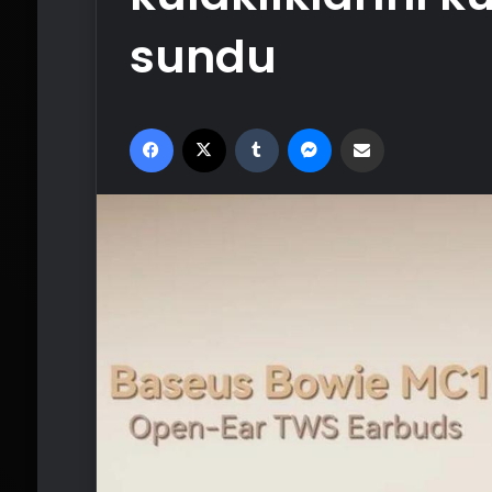
sundu
Facebook
X
Tumblr
Messenger
Email'den paylaş