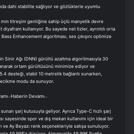
nda dahi stabilite sağlıyor ve gözlüklerle uyumlu
 mm titreşim genliğine sahip üçlü manyetik devre
iyafram kullanıyor. Bu sayede net tizler, ayrıntılı orta
ic Bass Enhancement algoritması, ses çıkışını optimize
 Sinir Ağı (DNN) gürültü azaltma algoritmasıyla 30
llanarak ortam gürültüsünü minimize ediyor ve
5.4 desteği, stabil 10 metrelik bağlantı sunarken,
gecikme modu da sunuyor.
vamı
Haberin Devamı
16 Mayıs’ta İstanbul’da nükleer
zirvesi! İran, Avrupalı yetkililerle bir
sunan şarj kutusuyla geliyor. Ayrıca Type-C hızlı şarj
araya gelecek
ası sayesinde spor ve dış mekan kullanımı için ideal bir
ve Ay Beyazı renk seçenekleriyle satışa sunuluyor.
Yunan basınından Başkan Erdoğan
kuponla 49,99$’a düşüyor. Almanya’da 49,99€ fiyatla,