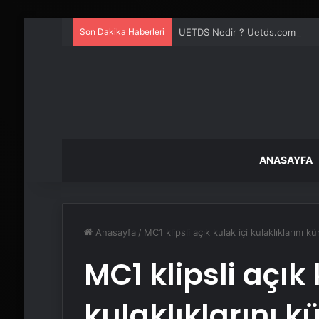
Son Dakika Haberleri
UETDS Nedir ? Uetds.com İle Akıll
ANASAYFA
Anasayfa
/
MC1 klipsli açık kulak içi kulaklıklarını 
MC1 klipsli açık 
kulaklıklarını k