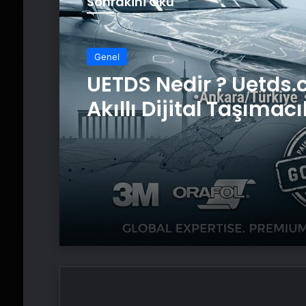
Sonrakini Oku
Genel
Genel
Bigo Elmas Bayi – Gü
Hızlı ve Uygun Fiyatl
Satın Almanın Yeni A
UETDS Nedir ? Uetds.
Akıllı Dijital Taşımacı
Yazılımı