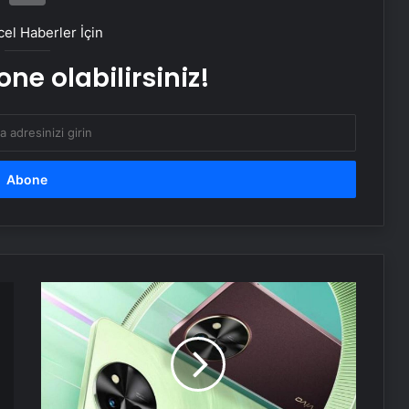
Yunan basınından Başkan Erdoğan
ve Türk dış politikasına övgü
el Haberler İçin
ne olabilirsiniz!
Maltepe metro istasyonunda
reklam panosunu kadının üzerine
düştü
Bayraktar TB3’ten hedefe tam
isabet
TCG Anadolu’dan havalanan
Bayraktar TB3’ten hedefe tam
isabet
T4x,
güçlü
bataryası
Serjoy : Dijital Medya Ajansı, Google
ve
Reklam Ajansı, SEO Ajansı ve Web
yapay
Tasarım Ajansı
zeka
destekli