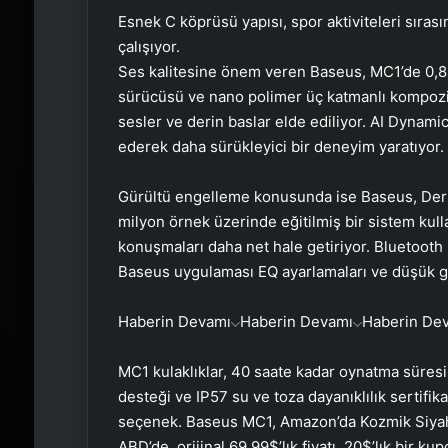
Esnek C köprüsü yapısı, spor aktiviteleri sırası
çalışıyor.
Ses kalitesine önem veren Baseus, MC1’de 0,8
sürücüsü ve nano polimer üç katmanlı kompozit d
sesler ve derin baslar elde ediliyor. AI Dynam
ederek daha sürükleyici bir deneyim yaratıyor.
Gürültü engelleme konusunda ise Baseus, Derin
milyon örnek üzerinde eğitilmiş bir sistem ku
konuşmaları daha net hale getiriyor. Bluetooth 
Baseus uygulaması EQ ayarlamaları ve düşük 
Haberin Devamı
Haberin Devamı
Haberin De
MC1 kulaklıklar, 40 saate kadar oynatma süresi 
desteği ve IP57 su ve toza dayanıklılık sertifik
seçenek. Baseus MC1, Amazon’da Kozmik Siyah 
ABD’de, orijinal 69,99$’lık fiyatı, 20$’lık bir 