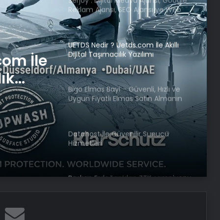
Dijital Taşımacılık Yazılımı
Bigo Elmas Bayi – Güvenli, Hızlı ve
Uygun Fiyatlı Elmas Satın Almanın
Yeni Adresi
venli,
ı Elmas
Datahost İle Güvenilir Sunucu
Hizmetleri
dresi
com İle
lık
Başkan Erdoğan’dan ZTK şampiyonu
Galatasaray’a tebrik
16 Mayıs’ta İstanbul’da nükleer
zirvesi! İran, Avrupalı yetkililerle bir
araya gelecek