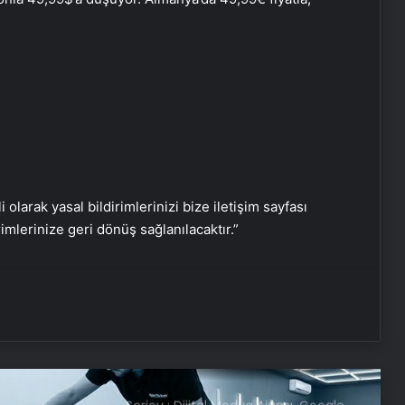
ve Türk dış politikasına övgü
Maltepe metro istasyonunda
reklam panosunu kadının üzerine
düştü
Bayraktar TB3’ten hedefe tam
isabet
i olarak yasal bildirimlerinizi bize iletişim sayfası
rimlerinize geri dönüş sağlanılacaktır.”
TCG Anadolu’dan havalanan
Bayraktar TB3’ten hedefe tam
isabet
Serjoy : Dijital Medya Ajansı, Google
Reklam Ajansı, SEO Ajansı ve Web
Tasarım Ajansı
UETDS Nedir ? Uetds.com İle Akıllı