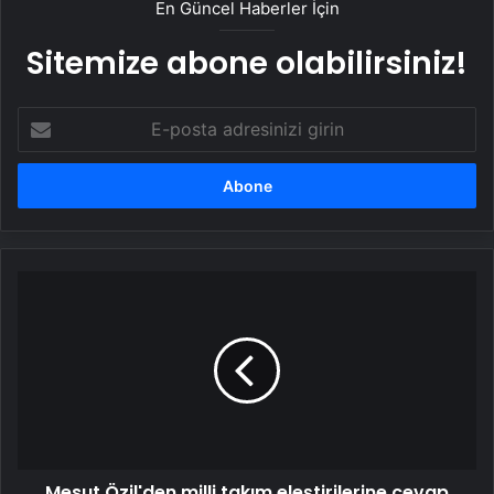
En Güncel Haberler İçin
Sitemize abone olabilirsiniz!
E-
posta
adresinizi
girin
Mesut
Özil'den
milli
takım
eleştirilerine
cevap
Mesut Özil'den milli takım eleştirilerine cevap