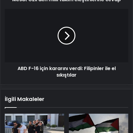
ABD
F-
16
için
kararını
verdi:
Filipinler
ile
el
ABD F-16 için kararını verdi: Filipinler ile el
sıkıştılar
sıkıştılar
İlgili Makaleler