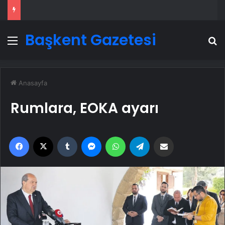
Başkent Gazetesi
Menü
A
Anasayfa
Rumlara, EOKA ayarı
Facebook
X
Tumblr
Messenger
WhatsApp
Telegram
Email'den paylaş