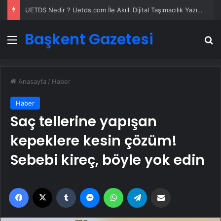
UETDS Nedir ? Uetds.com İle Akıllı Dijital Taşımacılık Yazılımı
Başkent Gazetesi
Menü
A
Anasayfa
/
Haber
Haber
Saç tellerine yapışan
kepeklere kesin çözüm!
Sebebi kireç, böyle yok edin
Facebook
X
Tumblr
Messenger
WhatsApp
Telegram
Email'den paylaş