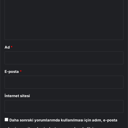
r
u
m
*
Ad
*
E-posta
*
İnternet sitesi
Daha sonraki yorumlarımda kullanılması için adım, e-posta