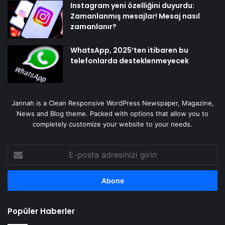
Instagram yeni özelliğini duyurdu:
Zamanlanmış mesajlar! Mesaj nasıl
zamanlanır?
WhatsApp, 2025’ten itibaren bu
telefonlarda desteklenmeyecek
Jannah is a Clean Responsive WordPress Newspaper, Magazine,
News and Blog theme. Packed with options that allow you to
completely customize your website to your needs.
E-
posta
adresinizi
girin
Popüler Haberler