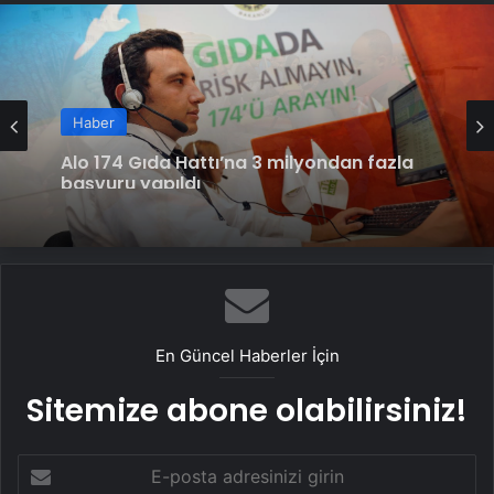
Haber
Kızılay’dan Ramazan ayında milyonlarca
ihtiyaç sahibine destek
En Güncel Haberler İçin
Sitemize abone olabilirsiniz!
E-
posta