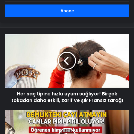
adresinizi
girin
Her
saç
tipine
hızla
uyum
sağlıyor!
Birçok
tokadan
daha
Her saç tipine hızla uyum sağlıyor! Birçok
etkili,
zarif
tokadan daha etkili, zarif ve şık Fransız tarağı
ve
şık
Camdaki
Fransız
su
tarağı
lekesinin
imdadına