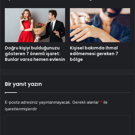
Doğru kişiyi bulduğunuzu
Kişisel bakımda ihmal
gösteren 7 önemli işaret:
edilmemesi gereken 7
Bunlar varsa hemen evlenin
bölge
Bir yanıt yazın
E-posta adresiniz yayınlanmayacak.
Gerekli alanlar
*
ile
işaretlenmişlerdir
Y
o