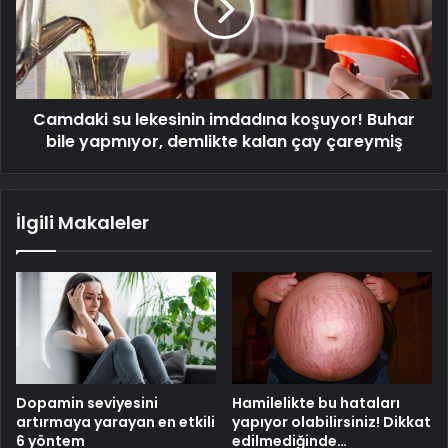
koşuyor!
Buhar
bile
yapmıyor,
demlikte
Camdaki su lekesinin imdadına koşuyor! Buhar
kalan
çay
bile yapmıyor, demlikte kalan çay çareymiş
çareymiş
İlgili Makaleler
Dopamin seviyesini
Hamilelikte bu hataları
artırmaya yarayan en etkili
yapıyor olabilirsiniz! Dikkat
6 yöntem
edilmediğinde…