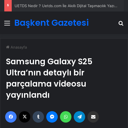
UETDS Nedir ? Uetds.com İle Akıllı Dijital Taşımacılık Yazılımı
Başkent Gazetesi
Menü
A
Anasayfa
Samsung Galaxy S25
Ultra’nın detaylı bir
parçalama videosu
yayınlandı
Facebook
X
Tumblr
Messenger
WhatsApp
Telegram
Email'den paylaş