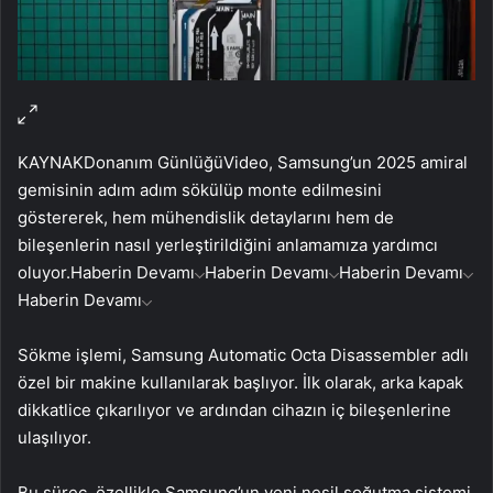
KAYNAK
Donanım Günlüğü
Video, Samsung’un 2025 amiral
gemisinin adım adım sökülüp monte edilmesini
göstererek, hem mühendislik detaylarını hem de
bileşenlerin nasıl yerleştirildiğini anlamamıza yardımcı
oluyor.
Haberin Devamı
Haberin Devamı
Haberin Devamı
Haberin Devamı
Sökme işlemi, Samsung Automatic Octa Disassembler adlı
özel bir makine kullanılarak başlıyor. İlk olarak, arka kapak
dikkatlice çıkarılıyor ve ardından cihazın iç bileşenlerine
ulaşılıyor.
Bu süreç, özellikle Samsung’un yeni nesil soğutma sistemi,