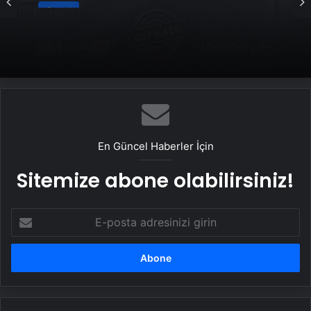
Bigo Elmas Bayi – Güvenli, Hızlı ve Uygun
Fiyatlı Elmas Satın Almanın Yeni Adresi
En Güncel Haberler İçin
Sitemize abone olabilirsiniz!
E-
posta
adresinizi
girin