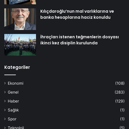
Kılıçdaroğlu’nun mal varlıklarına ve
banka hesaplarına haciz konuldu
İhraçları istenen teğmenlerin dosyası
ikinci kez disiplin kurulunda
Kategoriler
Ekonomi
(108)
Genel
(283)
Haber
(129)
Sağlık
(1)
Spor
(1)
Teknoloji
(5)