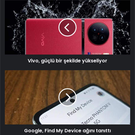
Vivo,
güçlü
bir
şekilde
yükseliyor
Vivo, güçlü bir şekilde yükseliyor
Google,
Find
My
Device
ağını
tanıttı
Google, Find My Device ağını tanıttı