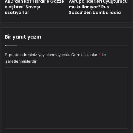
ABD’den katil İsrail’e Gazze
Avrupa liderleri uyuşturucu
eleştirisi! Savaşı
mu kullanıyor? Rus
uzatıyorlar
Sözcü’den bomba iddia
Bir yanıt yazın
E-posta adresiniz yayınlanmayacak.
Gerekli alanlar
*
ile
işaretlenmişlerdir
Y
o
r
u
m
*