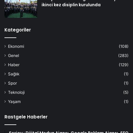
ikinci kez disiplin kurulunda
Kategoriler
Ekonomi
(108)
Genel
(283)
Haber
(129)
Sağlık
(1)
Spor
(1)
Teknoloji
(5)
Yaşam
(1)
Rastgele Haberler
Serjoy : Dijital Medya Ajansı, Google Reklam Ajansı, SEO