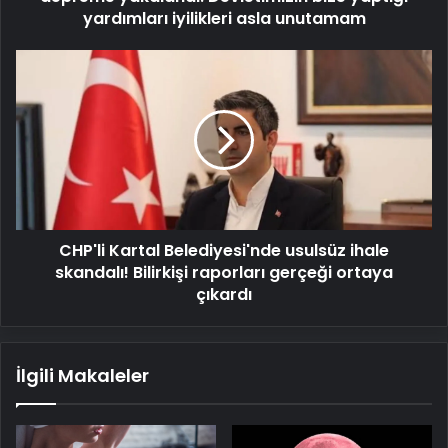
asla
yardımları iyilikleri asla unutamam
unutamam
CHP'li
Kartal
Belediyesi'nde
usulsüz
ihale
skandalı!
Bilirkişi
raporları
gerçeği
CHP'li Kartal Belediyesi'nde usulsüz ihale
ortaya
çıkardı
skandalı! Bilirkişi raporları gerçeği ortaya
çıkardı
İlgili Makaleler