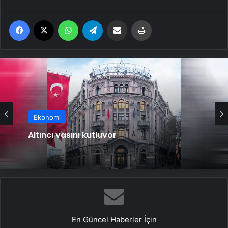
Facebook
X
WhatsApp
Telegram
Email'den paylaş
Yaz
Ekonomi
Altıncı yaşını kutluyor
En Güncel Haberler İçin