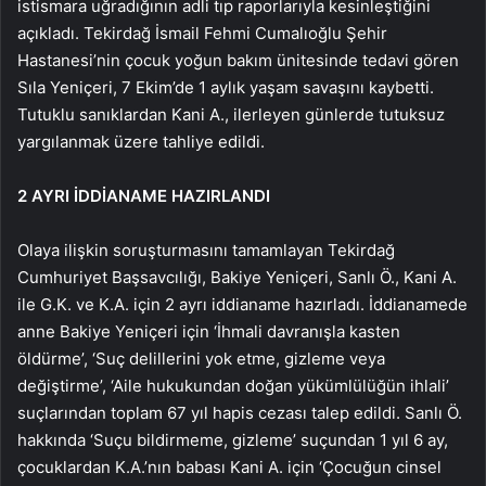
istismara uğradığının adli tıp raporlarıyla kesinleştiğini
açıkladı. Tekirdağ İsmail Fehmi Cumalıoğlu Şehir
Hastanesi’nin çocuk yoğun bakım ünitesinde tedavi gören
Sıla Yeniçeri, 7 Ekim’de 1 aylık yaşam savaşını kaybetti.
Tutuklu sanıklardan Kani A., ilerleyen günlerde tutuksuz
yargılanmak üzere tahliye edildi.
2 AYRI İDDİANAME HAZIRLANDI
Olaya ilişkin soruşturmasını tamamlayan Tekirdağ
Cumhuriyet Başsavcılığı, Bakiye Yeniçeri, Sanlı Ö., Kani A.
ile G.K. ve K.A. için 2 ayrı iddianame hazırladı. İddianamede
anne Bakiye Yeniçeri için ‘İhmali davranışla kasten
öldürme’, ‘Suç delillerini yok etme, gizleme veya
değiştirme’, ‘Aile hukukundan doğan yükümlülüğün ihlali’
suçlarından toplam 67 yıl hapis cezası talep edildi. Sanlı Ö.
hakkında ‘Suçu bildirmeme, gizleme’ suçundan 1 yıl 6 ay,
çocuklardan K.A.’nın babası Kani A. için ‘Çocuğun cinsel