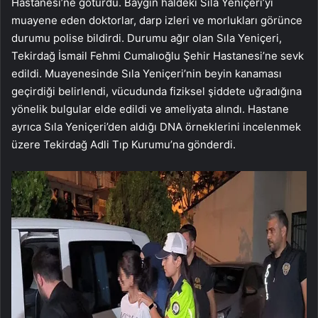
Hastanesi’ne götürdü. Baygın haldeki Sıla Yeniçeri’yi
muayene eden doktorlar, darp izleri ve morlukları görünce
durumu polise bildirdi. Durumu ağır olan Sıla Yeniçeri,
Tekirdağ İsmail Fehmi Cumalıoğlu Şehir Hastanesi’ne sevk
edildi. Muayenesinde Sıla Yeniçeri’nin beyin kanaması
geçirdiği belirlendi, vücudunda fiziksel şiddete uğradığına
yönelik bulgular elde edildi ve ameliyata alındı. Hastane
ayrıca Sıla Yeniçeri’den aldığı DNA örneklerini incelenmek
üzere Tekirdağ Adli Tıp Kurumu’na gönderdi.