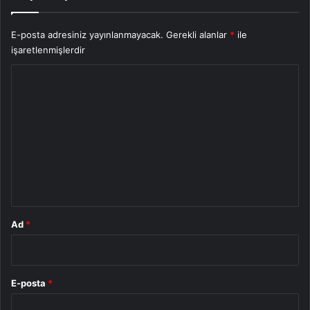
E-posta adresiniz yayınlanmayacak.
Gerekli alanlar
*
ile
işaretlenmişlerdir
Y
o
r
u
m
*
Ad
*
E-posta
*