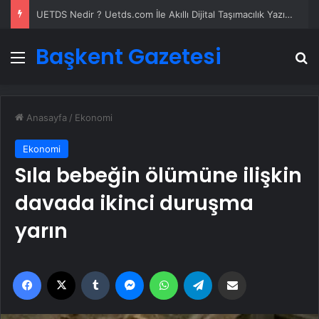
UETDS Nedir ? Uetds.com İle Akıllı Dijital Taşımacılık Yazılımı
Başkent Gazetesi
Menü
A
Anasayfa
/
Ekonomi
Ekonomi
Sıla bebeğin ölümüne ilişkin
davada ikinci duruşma
yarın
Facebook
X
Tumblr
Messenger
WhatsApp
Telegram
Email'den paylaş