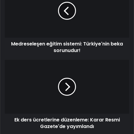
Türkiye'nin
beka
sorunudur!
Medreseleşen eğitim sistemi: Türkiye'nin beka
sorunudur!
Ek
ders
ücretlerine
düzenleme:
Karar
Resmi
Gazete'de
yayımlandı
Ek ders ücretlerine düzenleme: Karar Resmi
Gazete'de yayımlandı