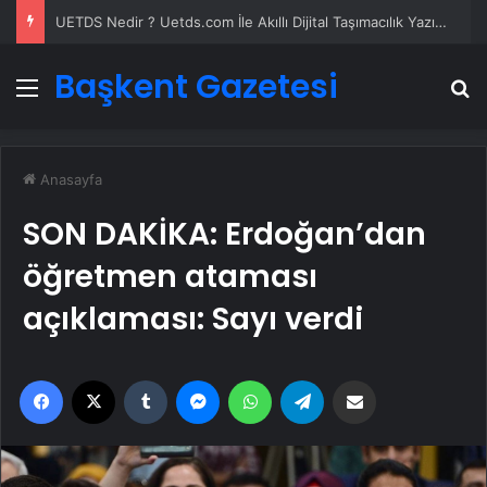
UETDS Nedir ? Uetds.com İle Akıllı Dijital Taşımacılık Yazılımı
Başkent Gazetesi
Menü
A
Anasayfa
SON DAKİKA: Erdoğan’dan
öğretmen ataması
açıklaması: Sayı verdi
Facebook
X
Tumblr
Messenger
WhatsApp
Telegram
Email'den paylaş