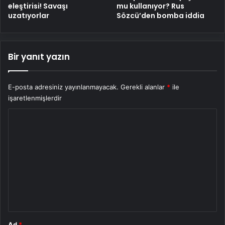
eleştirisi! Savaşı
mu kullanıyor? Rus
uzatıyorlar
Sözcü’den bomba iddia
Bir yanıt yazın
E-posta adresiniz yayınlanmayacak.
Gerekli alanlar
*
ile
işaretlenmişlerdir
Y
o
r
u
m
*
Ad
*