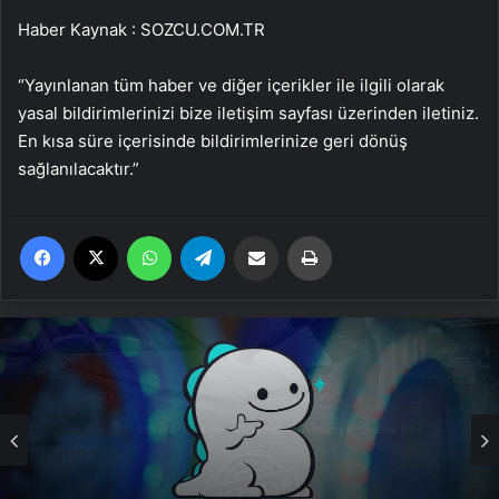
Haber Kaynak : SOZCU.COM.TR
“Yayınlanan tüm haber ve diğer içerikler ile ilgili olarak
yasal bildirimlerinizi bize iletişim sayfası üzerinden iletiniz.
En kısa süre içerisinde bildirimlerinize geri dönüş
sağlanılacaktır.”
Facebook
X
WhatsApp
Telegram
Email'den paylaş
Yaz
Genel
Bigo Elmas Bayi – Güvenli, Hızlı ve Uygun
Fiyatlı Elmas Satın Almanın Yeni Adresi