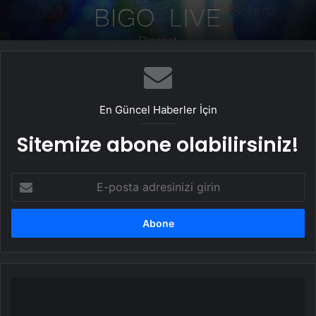
En Güncel Haberler İçin
Sitemize abone olabilirsiniz!
E-
posta
adresinizi
girin
Medreseleşen
eğitim
sistemi: