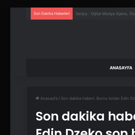
Son Dakika Haberleri
UETDS Nedir ? Uetds.com İle Akıll
ANASAYFA
Anasayfa
/
Son dakika haberi: Burnu kırılan Edin Dz
Son dakika habe
Edin Dzeko son h