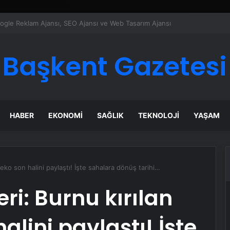
ı Dijital Taşımacılık Yazılımı
Başkent Gazetesi
HABER
EKONOMI
SAĞLIK
TEKNOLOJI
YAŞAM
eko son halini paylaştı! İşte sahalara dönüş tarihi…
ri: Burnu kırılan
alini paylaştı! İşte