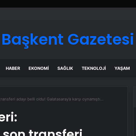
ı Dijital Taşımacılık Yazılımı
Başkent Gazetesi
HABER
EKONOMI
SAĞLIK
TEKNOLOJI
YAŞAM
ansferi adayı belli oldu! Galatasaray’a karşı oynamıştı…
ri:
son transferi