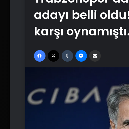
adayı belli old
karşı oynamıştı
Facebook
X
Tumblr
Messenger
Email'den paylaş