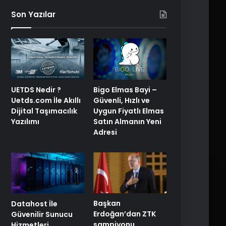
Son Yazılar
Bigo Elmas Bayi –
UETDS Nedir ?
Güvenli, Hızlı ve
Uetds.com İle Akıllı
Uygun Fiyatlı Elmas
Dijital Taşımacılık
Satın Almanın Yeni
Yazılımı
Adresi
Başkan
Datahost İle
Erdoğan’dan ZTK
Güvenilir Sunucu
şampiyonu
Hizmetleri