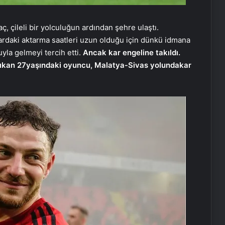
, çileli bir yolculuğun ardından şehre ulaştı.
ardaki aktarma saatleri uzun olduğu için dünkü idmana
yla gelmeyi tercih etti.
Ancak kar engeline takıldı.
çıkan 27
yaşındaki oyuncu, Malatya-Sivas yolunda
kar