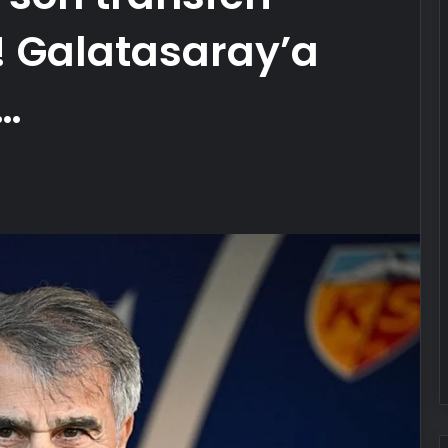
u! Galatasaray’a
…