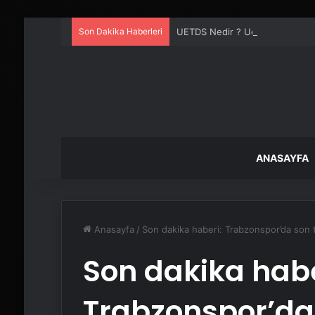
Son Dakika Haberleri
UETDS Nedir ? Uetds.com İle Akıll
ANASAYFA
Anasayfa
/
Son dakika haberi: Trabzonspor’da son tr
Son dakika habe
Trabzonspor’da 