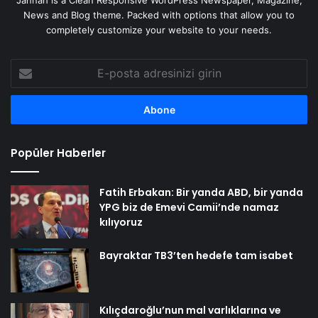
Jannah is a Clean Responsive WordPress Newspaper, Magazine,
News and Blog theme. Packed with options that allow you to
completely customize your website to your needs.
E-
posta
adresinizi
girin
Popüler Haberler
Fatih Erbakan: Bir yanda ABD, bir yanda
YPG biz de Emevi Camii’nde namaz
kılıyoruz
Bayraktar TB3’ten hedefe tam isabet
Kılıçdaroğlu’nun mal varlıklarına ve