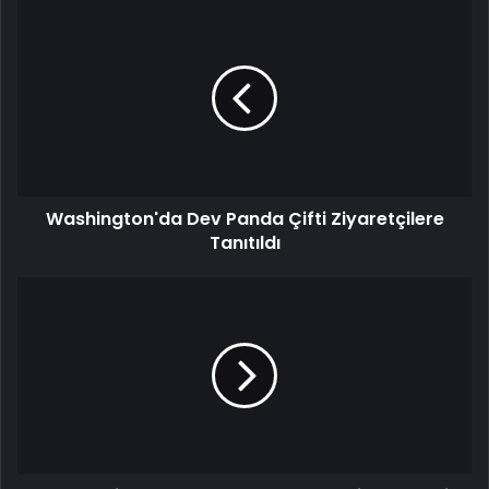
Washington'da
Dev
Panda
Çifti
Ziyaretçilere
Tanıtıldı
Washington'da Dev Panda Çifti Ziyaretçilere
Tanıtıldı
Çöken
Bina
Enkazı
Kaldırıldı,
Beyşehir
Caddesi
Trafiğe
Açıldı