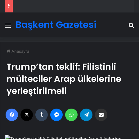
Başkent Gazetesi
Menü
A
Anasayfa
Trump’tan teklif: Filistinli
mülteciler Arap ülkelerine
yerleştirilmeli
Facebook
X
Tumblr
Messenger
WhatsApp
Telegram
Email'den paylaş