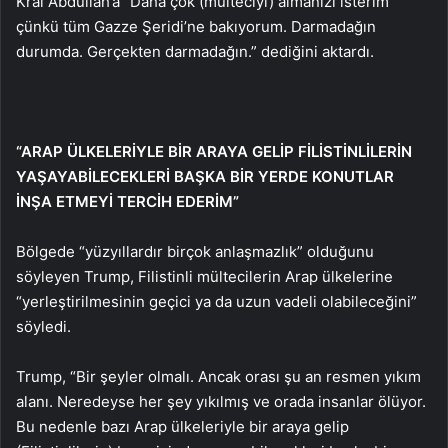
Kral Abdullah’a “Daha çok (mülteciyi) almanızı isterim
çünkü tüm Gazze Şeridi’ne bakıyorum. Darmadağın
durumda. Gerçekten darmadağın.” dediğini aktardı.
“ARAP ÜLKELERİYLE BİR ARAYA GELİP FİLİSTİNLİLERİN
YAŞAYABİLECEKLERİ BAŞKA BİR YERDE KONUTLAR
İNŞA ETMEYİ TERCİH EDERİM”
Bölgede “yüzyıllardır birçok anlaşmazlık” olduğunu
söyleyen Trump, Filistinli mültecilerin Arap ülkelerine
“yerleştirilmesinin geçici ya da uzun vadeli olabileceğini”
söyledi.
Trump, “Bir şeyler olmalı. Ancak orası şu an resmen yıkım
alanı. Neredeyse her şey yıkılmış ve orada insanlar ölüyor.
Bu nedenle bazı Arap ülkeleriyle bir araya gelip