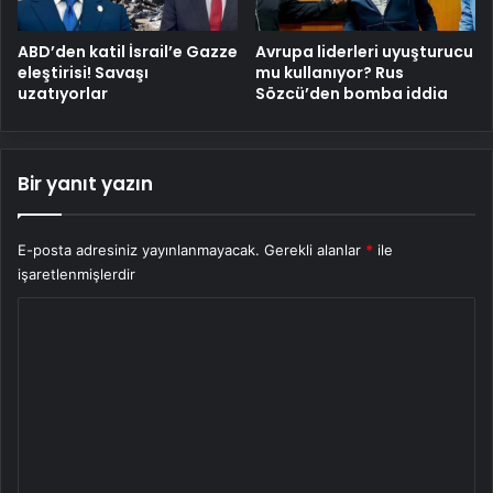
ABD’den katil İsrail’e Gazze
Avrupa liderleri uyuşturucu
eleştirisi! Savaşı
mu kullanıyor? Rus
uzatıyorlar
Sözcü’den bomba iddia
Bir yanıt yazın
E-posta adresiniz yayınlanmayacak.
Gerekli alanlar
*
ile
işaretlenmişlerdir
Y
o
r
u
m
*