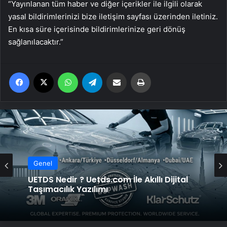
“Yayınlanan tüm haber ve diğer içerikler ile ilgili olarak
yasal bildirimlerinizi bize iletişim sayfası üzerinden iletiniz.
En kısa süre içerisinde bildirimlerinize geri dönüş
sağlanılacaktır.”
Facebook
X
WhatsApp
Telegram
Email'den paylaş
Yaz
Genel
Genel
Bigo Elmas Bayi – Güvenli, Hızlı ve Uygun
Fiyatlı Elmas Satın Almanın Yeni Adresi