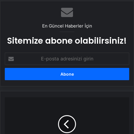
UETDS Nedir ? Uetds.com İle Akıllı Dijital
Taşımacılık Yazılımı
En Güncel Haberler İçin
Sitemize abone olabilirsiniz!
E-
posta
adresinizi
girin
Bursa'da
Teknoloji
Zirvesi
başladı