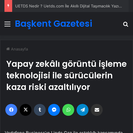
UETDS Nedir ? Uetds.com İle Akıllı Dijital Taşımacılık Yazılımı
Başkent Gazetesi
Menü
A
Anasayfa
Yapay zekâlı görüntü işleme
teknolojisi ile sürücülerin
kaza riski azaltılıyor
Facebook
X
Tumblr
Messenger
WhatsApp
Telegram
Email'den paylaş
Vodafone Business’ın Linde Gaz ile ortaklığı kapsamında