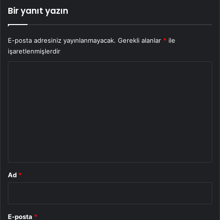
Bir yanıt yazın
E-posta adresiniz yayınlanmayacak.
Gerekli alanlar
*
ile
işaretlenmişlerdir
Y
o
r
u
m
*
Ad
*
E-posta
*