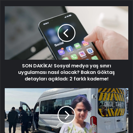
SON
DAKİKA!
Sosyal
medya
yaş
sınırı
uygulaması
nasıl
olacak?
SON DAKİKA! Sosyal medya yaş sınırı
Bakan
Göktaş
uygulaması nasıl olacak? Bakan Göktaş
detayları
detayları açıkladı: 2 farklı kademe!
açıkladı:
2
11
farklı
yaşındaki
kademe!
Zeynep
Akat’ın
kahreden
sonu!
Acı