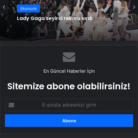
Ekonomi
Ekonomi
Altıncı yaşını kutluyor
Lady Gaga seyirci rekoru kırdı
En Güncel Haberler İçin
Sitemize abone olabilirsiniz!
E-
posta
adresinizi
girin