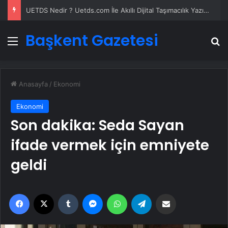
UETDS Nedir ? Uetds.com İle Akıllı Dijital Taşımacılık Yazılımı
Başkent Gazetesi
Menü
A
Anasayfa
/
Ekonomi
Ekonomi
Son dakika: Seda Sayan
ifade vermek için emniyete
geldi
Facebook
X
Tumblr
Messenger
WhatsApp
Telegram
Email'den paylaş