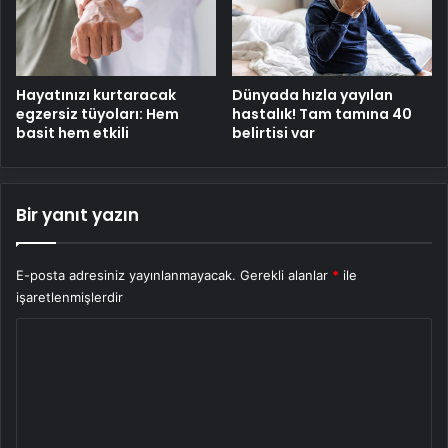
Hayatınızı kurtaracak
Dünyada hızla yayılan
egzersiz tüyoları: Hem
hastalık! Tam tamına 40
basit hem etkili
belirtisi var
Bir yanıt yazın
E-posta adresiniz yayınlanmayacak.
Gerekli alanlar
*
ile
işaretlenmişlerdir
Y
o
r
u