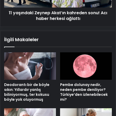
haber
herkesi
11 yaşındaki Zeynep Akat’ın kahreden sonu! Acı
ağlattı
haber herkesi ağlattı
İlgili Makaleler
Deodorantı bir de böyle
Pembe dolunay nedir,
sıkın: Yıllardır yanlış
neden pembe deniliyor?
biliniyormuş, ter kokusu
Türkiye’den izlenebilecek
böyle yok oluyormuş
mi?