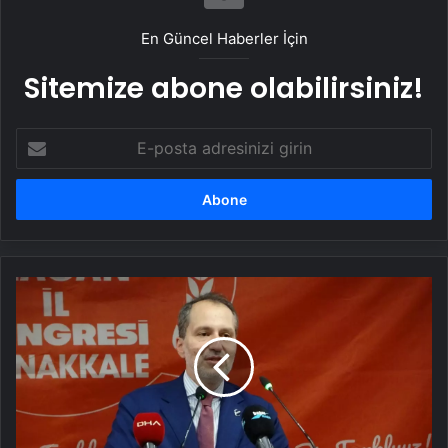
En Güncel Haberler İçin
Sitemize abone olabilirsiniz!
E-
posta
adresinizi
girin
Erbakan'dan
Uyuşturucu
ile
Mücadele
Açıklaması