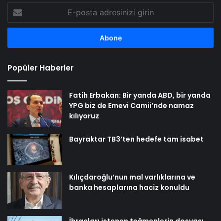
E-
posta
adresinizi
girin
Popüler Haberler
Fatih Erbakan: Bir yanda ABD, bir yanda
YPG biz de Emevi Camii’nde namaz
kılıyoruz
Bayraktar TB3’ten hedefe tam isabet
Kılıçdaroğlu’nun mal varlıklarına ve
banka hesaplarına haciz konuldu
İhraçları istenen teğmenlerin dosyası