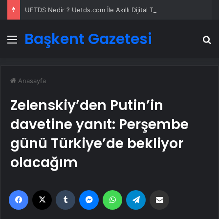
UETDS Nedir ? Uetds.com İle Akıllı Dijital Taşımacılık Yazılımı
Başkent Gazetesi
Menü
A
Anasayfa
Zelenskiy’den Putin’in
davetine yanıt: Perşembe
günü Türkiye’de bekliyor
olacağım
Facebook
X
Tumblr
Messenger
WhatsApp
Telegram
Email'den paylaş