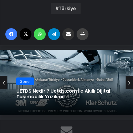
Türkiye
Facebook
X
WhatsApp
Telegram
Email'den paylaş
Yaz
Genel
UETDS Nedir ? Uetds.com İle Akıllı Dijital
Taşımacılık Yazılımı