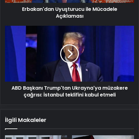
Erbakan'dan Uyuşturucu ile Mücadele
Açıklaması
ABD
Başkanı
Trump'tan
Ukrayna'ya
müzakere
çağrısı:
İstanbul
teklifini
kabul
ABD Başkanı Trump'tan Ukrayna'ya müzakere
etmeli
çağrısı: İstanbul teklifini kabul etmeli
İlgili Makaleler