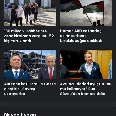
Hamas ABD vatandaşı
180 milyon liralık sahte
esirin serbest
araç kiralama vurgunu: 52
bırakılacağını açıkladı
kişi tutuklandı
ABD’den katil İsrail’e Gazze
Avrupa liderleri uyuşturucu
eleştirisi! Savaşı
mu kullanıyor? Rus
uzatıyorlar
Sözcü’den bomba iddia
Bir yanıt yazın