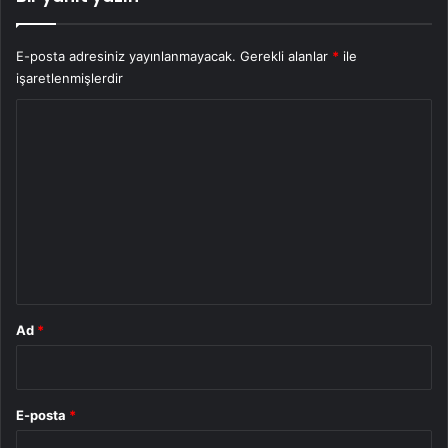
E-posta adresiniz yayınlanmayacak.
Gerekli alanlar
*
ile
işaretlenmişlerdir
Y
o
r
u
m
*
Ad
*
E-posta
*